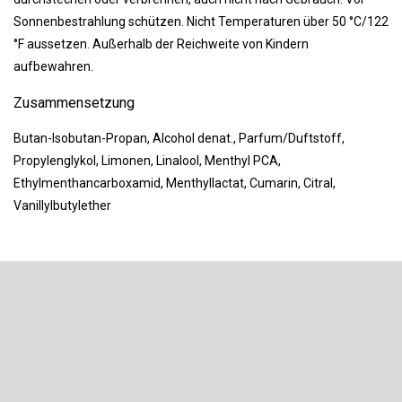
Sonnenbestrahlung schützen. Nicht Temperaturen über 50 °C/122
°F aussetzen. Außerhalb der Reichweite von Kindern
aufbewahren.
Zusammensetzung
Butan-Isobutan-Propan, Alcohol denat., Parfum/Duftstoff,
Propylenglykol, Limonen, Linalool, Menthyl PCA,
Ethylmenthancarboxamid, Menthyllactat, Cumarin, Citral,
Vanillylbutylether
F
u
ß
Newsletter abonnieren
z
e
Legen Sie Ihre E-Mail ein und wir werden Ihnen Informationen über
neue Produkte in unserem E-Shop zusenden.
i
l
E-Mail