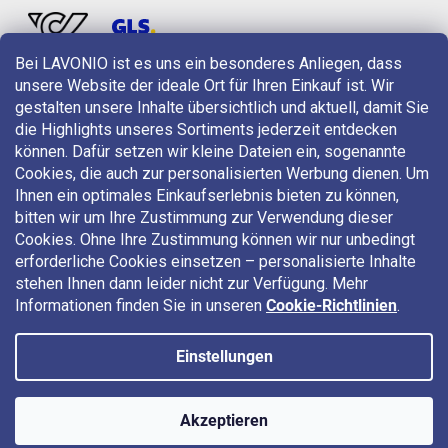
Bei LAVONIO ist es uns ein besonderes Anliegen, dass
unsere Website der ideale Ort für Ihren Einkauf ist. Wir
LAVONIO in der Welt
gestalten unsere Inhalte übersichtlich und aktuell, damit Sie
die Highlights unseres Sortiments jederzeit entdecken
können. Dafür setzen wir kleine Dateien ein, sogenannte
Cookies, die auch zur personalisierten Werbung dienen. Um
Ihnen ein optimales Einkaufserlebnis bieten zu können,
bitten wir um Ihre Zustimmung zur Verwendung dieser
Für Aktionen, Gewinnspiele und Rabatte folgen Sie uns auf:
Cookies. Ohne Ihre Zustimmung können wir nur unbedingt
erforderliche Cookies einsetzen – personalisierte Inhalte
stehen Ihnen dann leider nicht zur Verfügung. Mehr
Informationen finden Sie in unseren
Cookie-Richtlinien
.
Einstellungen
Copyright 2026
LAVONIO.at
. Alle Rechte vorbehalten.
Akzeptieren