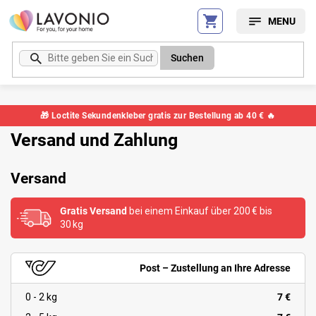
Zum
Inhalt
springen
Suchen
🎁 Loctite Sekundenkleber gratis zur Bestellung ab 40 € 🔥
Versand und Zahlung
Versand
Gratis Versand
bei einem Einkauf über 200 € bis
30 kg
Post – Zustellung an Ihre Adresse
0 - 2 kg
7 €