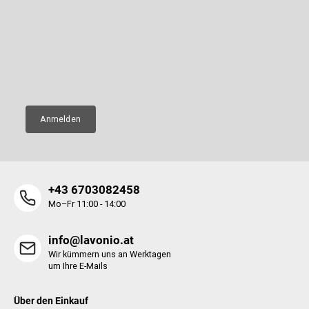
Newsletter abonnieren
z
e
Legen Sie Ihre E-Mail ein und wir werden Ihnen Informationen über
i
neue Produkte in unserem E-Shop zusenden.
l
e
E-Mail
Anmelden
+43 6703082458
Mo–Fr 11:00 - 14:00
info@lavonio.at
Wir kümmern uns an Werktagen
um Ihre E-Mails
Über den Einkauf