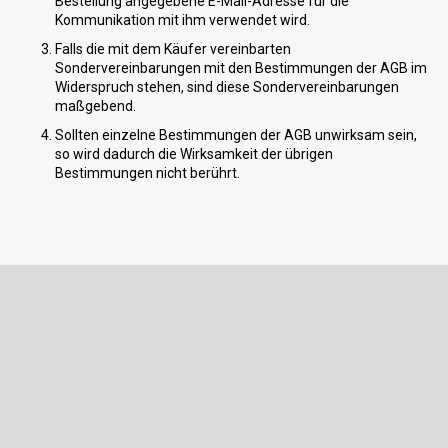
Bestellung angegebene E-Mail-Adresse für die
Kommunikation mit ihm verwendet wird.
Falls die mit dem Käufer vereinbarten
Sondervereinbarungen mit den Bestimmungen der AGB im
Widerspruch stehen, sind diese Sondervereinbarungen
maßgebend.
Sollten einzelne Bestimmungen der AGB unwirksam sein,
so wird dadurch die Wirksamkeit der übrigen
Bestimmungen nicht berührt.
F
u
ß
Newsletter abonnieren
z
e
Legen Sie Ihre E-Mail ein und wir werden Ihnen Informationen über
i
neue Produkte in unserem E-Shop zusenden.
l
e
E-Mail