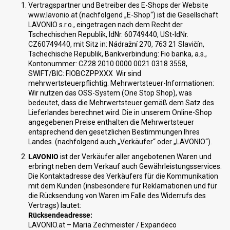
Vertragspartner und Betreiber des E-Shops der Website
www.lavonio.at (nachfolgend „E-Shop“) ist die Gesellschaft
LAVONIO s.r.o., eingetragen nach dem Recht der
Tschechischen Republik, IdNr. 60749440, USt-IdNr.
CZ60749440, mit Sitz in: Nádražní 270, 763 21 Slavičín,
Tschechische Republik, Bankverbindung: Fio banka, a.s.,
Kontonummer:
CZ28 2010 0000 0021 0318 3558
,
SWIFT/BIC: FIOBCZPPXXX
Wir sind
mehrwertsteuerpflichtig. Mehrwertsteuer-Informationen:
Wir nutzen das OSS-System (One Stop Shop), was
bedeutet, dass die Mehrwertsteuer gemäß dem Satz des
Lieferlandes berechnet wird. Die in unserem Online-Shop
angegebenen Preise enthalten die Mehrwertsteuer
entsprechend den gesetzlichen Bestimmungen Ihres
Landes. (nachfolgend auch „Verkäufer“ oder „LAVONIO“).
LAVONIO
ist der Verkäufer aller angebotenen Waren und
erbringt neben dem Verkauf auch Gewährleistungsservices.
Die Kontaktadresse des Verkäufers für die Kommunikation
mit dem Kunden (insbesondere für Reklamationen und für
die Rücksendung von Waren im Falle des Widerrufs des
Vertrags) lautet:
Rücksendeadresse:
LAVONIO.at – Maria Zechmeister / Expandeco