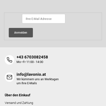
ß
Newsletter abonnieren
z
e
i
l
e
Anmelden
+43 6703082458
Mo–Fr 11:00 - 14:00
info@lavonio.at
Wir kümmern uns an Werktagen
um Ihre E-Mails
Über den Einkauf
Versand und Zahlung