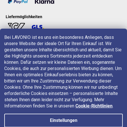
Liefermöglichkeiten
Bei LAVONIO ist es uns ein besonderes Anliegen, dass
unsere Website der ideale Ort für Ihren Einkauf ist. Wir
LAVONIO in der Welt
gestalten unsere Inhalte übersichtlich und aktuell, damit Sie
die Highlights unseres Sortiments jederzeit entdecken
können. Dafür setzen wir kleine Dateien ein, sogenannte
Cookies, die auch zur personalisierten Werbung dienen. Um
Ihnen ein optimales Einkaufserlebnis bieten zu können,
bitten wir um Ihre Zustimmung zur Verwendung dieser
Für Aktionen, Gewinnspiele und Rabatte folgen Sie uns auf:
Cookies. Ohne Ihre Zustimmung können wir nur unbedingt
erforderliche Cookies einsetzen – personalisierte Inhalte
stehen Ihnen dann leider nicht zur Verfügung. Mehr
Informationen finden Sie in unseren
Cookie-Richtlinien
.
Einstellungen
Copyright 2026
LAVONIO.at
. Alle Rechte vorbehalten.