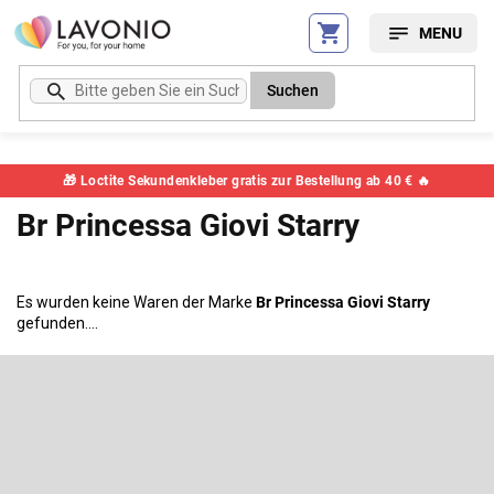
Zum
Inhalt
springen
Suchen
🎁 Loctite Sekundenkleber gratis zur Bestellung ab 40 € 🔥
Br Princessa Giovi Starry
Es wurden keine Waren der Marke
Br Princessa Giovi Starry
gefunden....
F
u
ß
Newsletter abonnieren
z
e
Legen Sie Ihre E-Mail ein und wir werden Ihnen Informationen über
neue Produkte in unserem E-Shop zusenden.
i