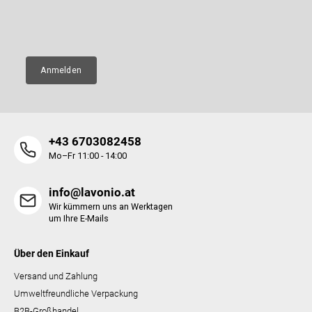
l
E-Mail
e
Anmelden
+43 6703082458
Mo–Fr 11:00 - 14:00
info@lavonio.at
Wir kümmern uns an Werktagen
um Ihre E-Mails
Über den Einkauf
Versand und Zahlung
Umweltfreundliche Verpackung
B2B-Großhandel