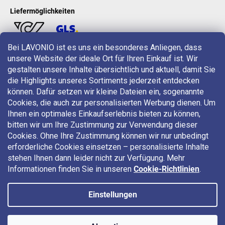
Liefermöglichkeiten
Bei LAVONIO ist es uns ein besonderes Anliegen, dass
unsere Website der ideale Ort für Ihren Einkauf ist. Wir
LAVONIO in der Welt
gestalten unsere Inhalte übersichtlich und aktuell, damit Sie
die Highlights unseres Sortiments jederzeit entdecken
können. Dafür setzen wir kleine Dateien ein, sogenannte
Cookies, die auch zur personalisierten Werbung dienen. Um
Ihnen ein optimales Einkaufserlebnis bieten zu können,
bitten wir um Ihre Zustimmung zur Verwendung dieser
Für Aktionen, Gewinnspiele und Rabatte folgen Sie uns auf:
Cookies. Ohne Ihre Zustimmung können wir nur unbedingt
erforderliche Cookies einsetzen – personalisierte Inhalte
stehen Ihnen dann leider nicht zur Verfügung. Mehr
Informationen finden Sie in unseren
Cookie-Richtlinien
.
Einstellungen
Copyright 2026
LAVONIO.at
. Alle Rechte vorbehalten.