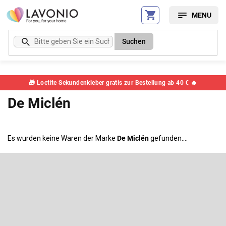
Zum
Inhalt
springen
Suchen
🎁 Loctite Sekundenkleber gratis zur Bestellung ab 40 € 🔥
De Miclén
Es wurden keine Waren der Marke
De Miclén
gefunden....
F
u
ß
Newsletter abonnieren
z
e
Legen Sie Ihre E-Mail ein und wir werden Ihnen Informationen über
neue Produkte in unserem E-Shop zusenden.
i
l