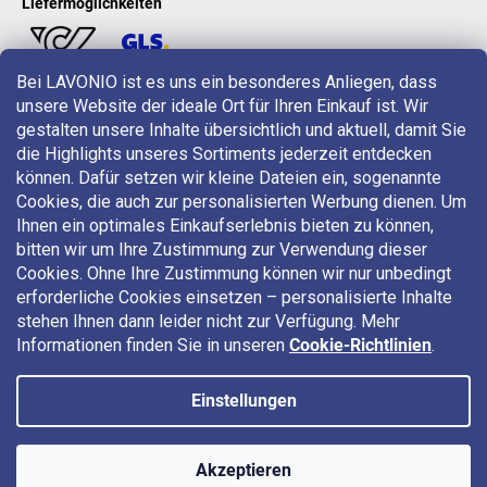
Liefermöglichkeiten
Bei LAVONIO ist es uns ein besonderes Anliegen, dass
unsere Website der ideale Ort für Ihren Einkauf ist. Wir
LAVONIO in der Welt
gestalten unsere Inhalte übersichtlich und aktuell, damit Sie
die Highlights unseres Sortiments jederzeit entdecken
können. Dafür setzen wir kleine Dateien ein, sogenannte
Cookies, die auch zur personalisierten Werbung dienen. Um
Ihnen ein optimales Einkaufserlebnis bieten zu können,
bitten wir um Ihre Zustimmung zur Verwendung dieser
Für Aktionen, Gewinnspiele und Rabatte folgen Sie uns auf:
Cookies. Ohne Ihre Zustimmung können wir nur unbedingt
erforderliche Cookies einsetzen – personalisierte Inhalte
stehen Ihnen dann leider nicht zur Verfügung. Mehr
Informationen finden Sie in unseren
Cookie-Richtlinien
.
Einstellungen
Copyright 2026
LAVONIO.at
. Alle Rechte vorbehalten.
Akzeptieren