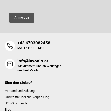
E-Mail
e
e
n
t
e
Anmelden
d
e
r
L
i
+43 6703082458
s
t
Mo–Fr 11:00 - 14:00
e
info@lavonio.at
Wir kümmern uns an Werktagen
um Ihre E-Mails
Über den Einkauf
Versand und Zahlung
Umweltfreundliche Verpackung
B2B-Großhandel
Blog