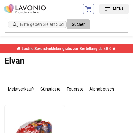
Zum
Inhalt
springen
Suchen
🎁 Loctite Sekundenkleber gratis zur Bestellung ab 40 € 🔥
Elvan
P
r
Meistverkauft
Günstigste
Teuerste
Alphabetisch
o
d
L
u
i
k
s
t
t
s