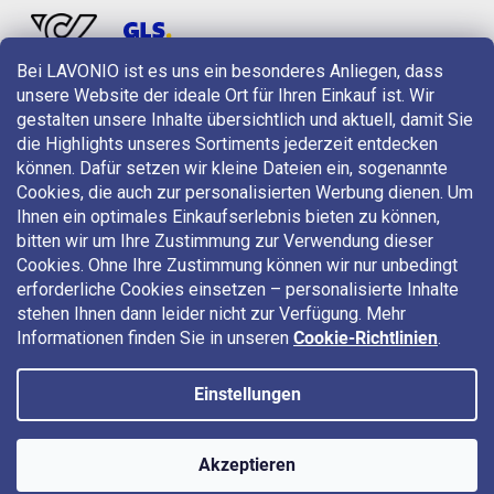
Bei LAVONIO ist es uns ein besonderes Anliegen, dass
unsere Website der ideale Ort für Ihren Einkauf ist. Wir
LAVONIO in der Welt
gestalten unsere Inhalte übersichtlich und aktuell, damit Sie
die Highlights unseres Sortiments jederzeit entdecken
können. Dafür setzen wir kleine Dateien ein, sogenannte
Cookies, die auch zur personalisierten Werbung dienen. Um
Ihnen ein optimales Einkaufserlebnis bieten zu können,
bitten wir um Ihre Zustimmung zur Verwendung dieser
Für Aktionen, Gewinnspiele und Rabatte folgen Sie uns auf:
Cookies. Ohne Ihre Zustimmung können wir nur unbedingt
erforderliche Cookies einsetzen – personalisierte Inhalte
stehen Ihnen dann leider nicht zur Verfügung. Mehr
Informationen finden Sie in unseren
Cookie-Richtlinien
.
Einstellungen
Copyright 2026
LAVONIO.at
. Alle Rechte vorbehalten.
Akzeptieren