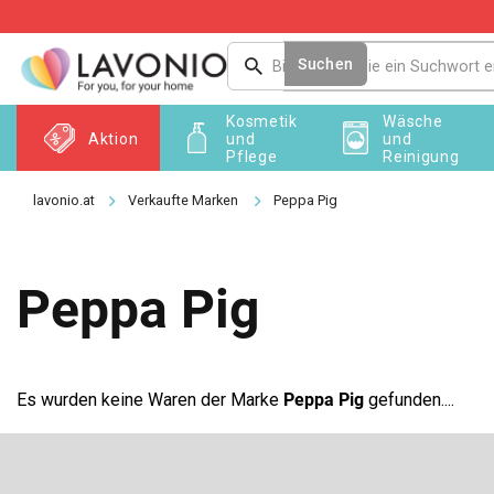
Zum
Inhalt
springen
Suchen
Kosmetik
Wäsche
Aktion
und
und
Pflege
Reinigung
Verkaufte Marken
Peppa Pig
Peppa Pig
Es wurden keine Waren der Marke
Peppa Pig
gefunden....
F
u
ß