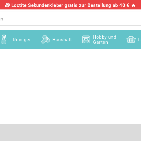
🎁 Loctite Sekundenkleber gratis zur Bestellung ab 40 € 🔥
+436703082458
Hobby und
Reiniger
Haushalt
L
Garten
E-Mail