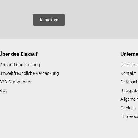
n über
Anmelden
Über den Einkauf
Untern
Versand und Zahlung
Über uns
Umweltfreundliche Verpackung
Kontakt
B2B-Großhandel
Datensc
Blog
Rückgab
Allgemei
Cookies
Impress