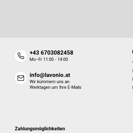
Newsletter abonnieren
z
e
Legen Sie Ihre E-Mail ein und wir werden Ihnen Informatione
i
neue Produkte in unserem E-Shop zusenden.
l
e
+43 6703082458
Mo–Fr 11:00 - 14:00
info@lavonio.at
Wir kümmern uns an
Werktagen um Ihre E-Mails
Zahlungsmöglichkeiten