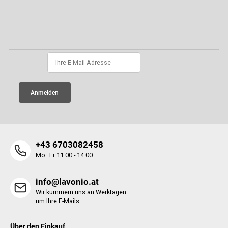
F
r
e
u
l
ß
Newsletter abonnieren
e
z
m
e
e
i
n
l
t
e
e
d
Anmelden
e
r
L
i
s
+43 6703082458
t
Mo–Fr 11:00 - 14:00
e
info@lavonio.at
Wir kümmern uns an Werktagen
um Ihre E-Mails
Über den Einkauf