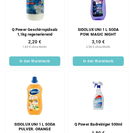
e
o
d
r
e
t
r
i
Q Power Geschirrspülsalz
SIDOLUX UNI 1 L SODA
P
e
1,1kg regenerierend
POW. MAGIC NIGHT
r
r
2,20 €
3,10 €
o
u
1,83 € ohne MwSt.
2,58 € ohne MwSt.
d
n
u
g
In den Warenkorb
In den Warenkorb
k
t
e
SIDOLUX UNI 1 L SODA
Q Power Badreiniger 500ml
PULVER. ORANGE
1,80 €