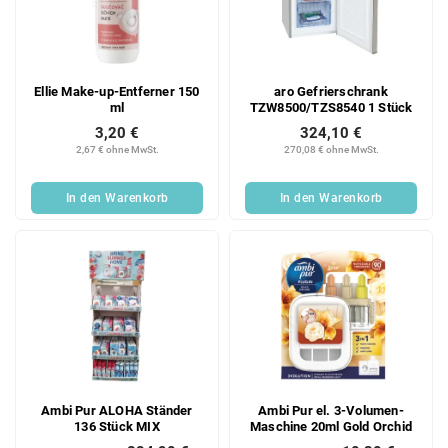
Ellie Make-up-Entferner 150
aro Gefrierschrank
ml
TZW8500/TZS8540 1 Stück
3,20 €
324,10 €
2,67 € ohne MwSt.
270,08 € ohne MwSt.
In den Warenkorb
In den Warenkorb
Ambi Pur ALOHA Ständer
Ambi Pur el. 3-Volumen-
136 Stück MIX
Maschine 20ml Gold Orchid