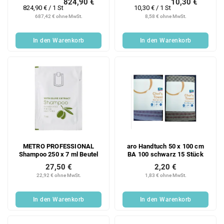
824,90 €
10,30 €
Verkaufspreis:
Verkaufspreis:
824,90 € / 1 St
10,30 € / 1 St
687,42 € ohne MwSt.
8,58 € ohne MwSt.
In den Warenkorb
In den Warenkorb
METRO PROFESSIONAL
aro Handtuch 50 x 100 cm
Shampoo 250 x 7 ml Beutel
BA 100 schwarz 15 Stück
27,50 €
2,20 €
22,92 € ohne MwSt.
1,83 € ohne MwSt.
In den Warenkorb
In den Warenkorb