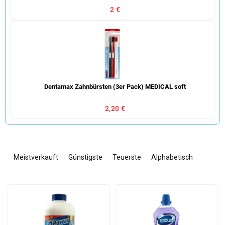
2 €
Dentamax Zahnbürsten (3er Pack) MEDICAL soft
2,20 €
P
r
Meistverkauft
Günstigste
Teuerste
Alphabetisch
o
d
L
u
i
k
s
t
t
s