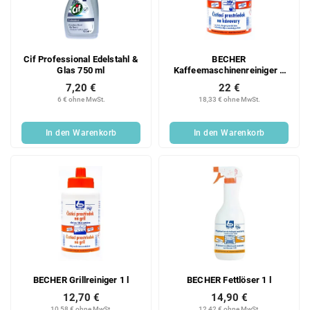
Cif Professional Edelstahl &
BECHER
Glas 750 ml
Kaffeemaschinenreiniger 1
kg
7,20 €
22 €
6 € ohne MwSt.
18,33 € ohne MwSt.
In den Warenkorb
In den Warenkorb
BECHER Grillreiniger 1 l
BECHER Fettlöser 1 l
12,70 €
14,90 €
10,58 € ohne MwSt.
12,42 € ohne MwSt.