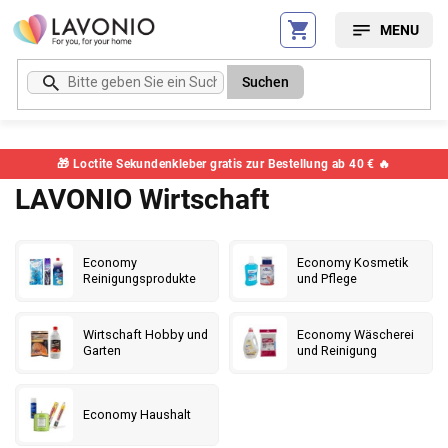
Zum
Inhalt
springen
Suchen
🎁 Loctite Sekundenkleber gratis zur Bestellung ab 40 € 🔥
LAVONIO Wirtschaft
Economy
Economy Kosmetik
Reinigungsprodukte
und Pflege
Wirtschaft Hobby und
Economy Wäscherei
Garten
und Reinigung
Economy Haushalt