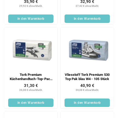
35,90 €
32,90 €
29,92 € ohne MwSt.
27,42 € ohne MwSt.
In den Warenkorb
In den Warenkorb
Tork Premium
Vliesstoff Tork Premium 530
Küchenhandtuch-Top-Pack
Top Pak blau W4 - 105 Stück
W4 - 75 Stück
31,30 €
40,90 €
26,08 € ohne MwSt.
34,08 € ohne MwSt.
In den Warenkorb
In den Warenkorb