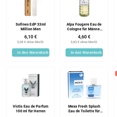
s
t
o
e
r
d
t
e
i
r
Sofines EdP 33ml
Alpa Fougere Eau de
e
Million Men
Cologne für Männer
P
250 ml
r
r
6,10 €
4,60 €
u
o
5,08 € ohne MwSt.
3,83 € ohne MwSt.
n
d
g
In den Warenkorb
In den Warenkorb
u
k
t
e
Victis Eau de Parfum
Mexx Fresh Splash
100 ml für Herren
Eau de Toilette für
Männer 30 ml