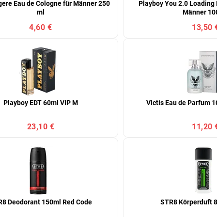
gere Eau de Cologne für Männer 250
Playboy You 2.0 Loading E
ml
Männer 10
4,60 €
13,50 
Playboy EDT 60ml VIP M
Victis Eau de Parfum 1
23,10 €
11,20 
8 Deodorant 150ml Red Code
STR8 Körperduft 