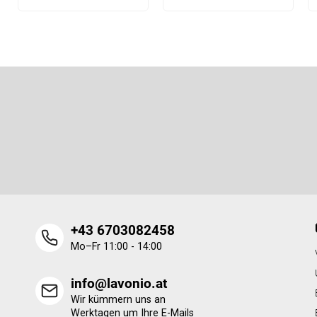
F
u
ß
Newsletter abonnieren
z
e
Legen Sie Ihre E-Mail ein und wir werden Ihnen Informatione
i
neue Produkte in unserem E-Shop zusenden.
l
e
+43 6703082458
Mo–Fr 11:00 - 14:00
info@lavonio.at
Wir kümmern uns an
Werktagen um Ihre E-Mails