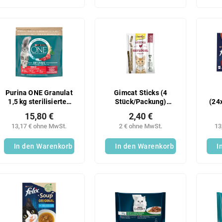
Purina ONE Granulat
Gimcat Sticks (4
1,5 kg sterilisiertes
Stück/Packung)
(24
Rindfleisch
Geflügelsticks
15,80 €
2,40 €
13,17 € ohne MwSt.
2 € ohne MwSt.
13
In den Warenkorb
In den Warenkorb
I