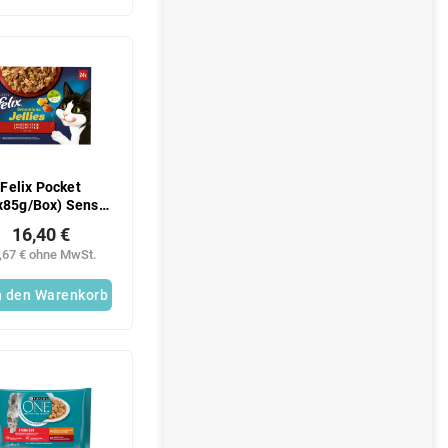
Felix Pocket
x85g/Box) Sensa
Lah Selection
16,40 €
,67 € ohne MwSt.
n den Warenkorb