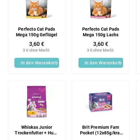
s
t
o
e
r
d
t
e
i
r
Perfecto Cat Pads
Perfecto Cat Pads
e
Mega 150g Geflügel
Mega 150g Lachs
P
r
r
3,60 €
3,60 €
u
o
3 € ohne MwSt.
3 € ohne MwSt.
n
d
g
In den Warenkorb
In den Warenkorb
u
k
t
e
Whiskas Junior
Brit Premium Fam
Trockenfutter + Huhn
Pocket (12x85g/kra)
300 g
Gelee