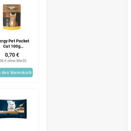
ergy Pet Pocket
Cat 100g
hnchengemüse
0,70 €
,58 € ohne MwSt.
n den Warenkorb