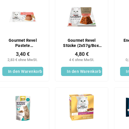
Gourmet Revel
Gourmet Revel
En
Pastete
Stücke (2x57g/Box)
(2x57g/Karton) Lachs
Lachs
Hü
3,40 €
4,80 €
2,83 € ohne MwSt.
4 € ohne MwSt.
0
In den Warenkorb
In den Warenkorb
I