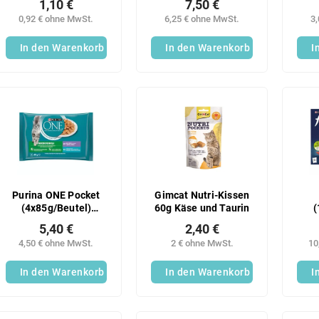
1,10 €
7,50 €
tres
0,92 € ohne MwSt.
6,25 € ohne MwSt.
3
In den Warenkorb
In den Warenkorb
I
Purina ONE Pocket
Gimcat Nutri-Kissen
(4x85g/Beutel)
60g Käse und Taurin
(
Indoor-Form
Fl
5,40 €
2,40 €
4,50 € ohne MwSt.
2 € ohne MwSt.
10
In den Warenkorb
In den Warenkorb
I