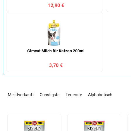
12,90 €
Gimcat Milch für Katzen 200ml
3,70 €
P
r
Meistverkauft
Günstigste
Teuerste
Alphabetisch
o
d
u
L
k
i
t
s