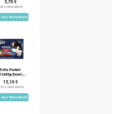
3,70 €
,08 € ohne MwSt.
n den Warenkorb
Felix Pocket
12x85g/Dose)
eischmischung
13,10 €
,92 € ohne MwSt.
n den Warenkorb