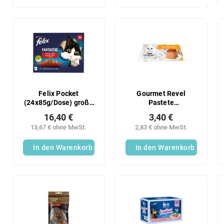
Felix Pocket
Gourmet Revel
(24x85g/Dose) große
Pastete
Auswahl
(2x57g/Karton) Huhn
16,40 €
3,40 €
13,67 € ohne MwSt.
2,83 € ohne MwSt.
In den Warenkorb
In den Warenkorb