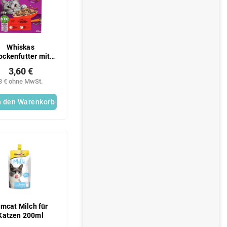
Whiskas
ockenfutter mit
ndfleisch 300 g
3,60 €
3 € ohne MwSt.
n den Warenkorb
imcat Milch für
Katzen 200ml