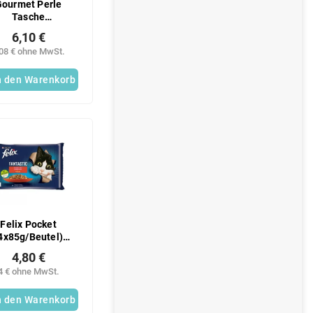
Gourmet Perle
Tasche
4x85g/Beutel)
6,10 €
Thunfischfilet
,08 € ohne MwSt.
n den Warenkorb
Felix Pocket
4x85g/Beutel)
Hähnchen-
4,80 €
Rindfleisch
4 € ohne MwSt.
n den Warenkorb