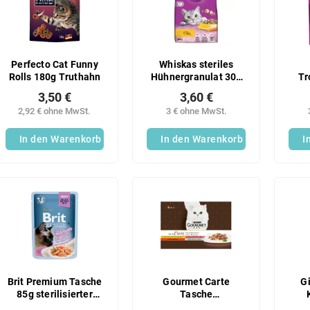
Perfecto Cat Funny
Whiskas steriles
Rolls 180g Truthahn
Hühnergranulat 300
Tr
g
Ri
3,50 €
3,60 €
2,92 € ohne MwSt.
3 € ohne MwSt.
In den Warenkorb
In den Warenkorb
I
Brit Premium Tasche
Gourmet Carte
G
85g sterilisierter
Tasche
Lachs
(4x85g/Beutel) hov