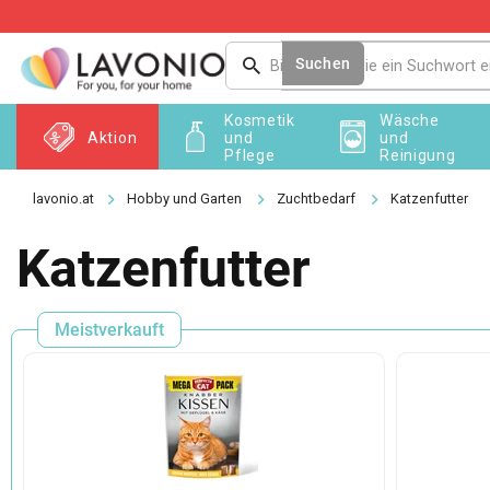
Zum
Inhalt
springen
Suchen
Kosmetik
Wäsche
Aktion
und
und
Pflege
Reinigung
Hobby und Garten
Zuchtbedarf
Katzenfutter
Katzenfutter
Meistverkauft