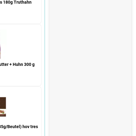
e
ls 180g Truthahn
€
utter + Huhn 300 g
€
5g/Beutel) hov tres