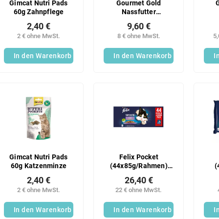
Gimcat Nutri Pads
Gourmet Gold
60g Zahnpflege
Nassfutter
(8x85g/Karton) Mix
(
2,40 €
9,60 €
2 € ohne MwSt.
8 € ohne MwSt.
5
In den Warenkorb
In den Warenkorb
I
Gimcat Nutri Pads
Felix Pocket
60g Katzenminze
(44x85g/Rahmen)
(
Fantastisch
2,40 €
26,40 €
2 € ohne MwSt.
22 € ohne MwSt.
In den Warenkorb
In den Warenkorb
I