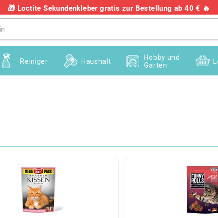
🎁 Loctite Sekundenkleber gratis zur Bestellung ab 40 € 🔥
+436703082458
Hobby und
Reiniger
Haushalt
L
Garten