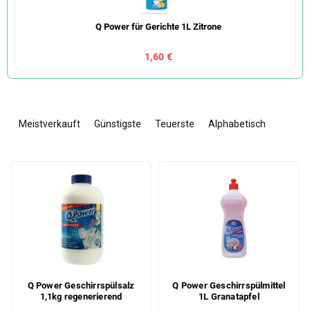
Q Power für Gerichte 1L Zitrone
1,60 €
P
r
Meistverkauft
Günstigste
Teuerste
Alphabetisch
o
d
L
u
i
k
s
t
t
s
e
o
d
r
e
t
r
i
Q Power Geschirrspülsalz
Q Power Geschirrspülmittel
P
e
1,1kg regenerierend
1L Granatapfel
r
r