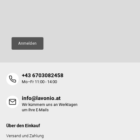
e
Legen Sie Ihre E-Mail ein und wir werden Ihnen Informationen über
l
neue Produkte in unserem E-Shop zusenden.
i
e
l
m
E-Mail
e
e
n
t
e
Anmelden
d
e
r
L
i
+43 6703082458
s
t
Mo–Fr 11:00 - 14:00
e
info@lavonio.at
Wir kümmern uns an Werktagen
um Ihre E-Mails
Über den Einkauf
Versand und Zahlung