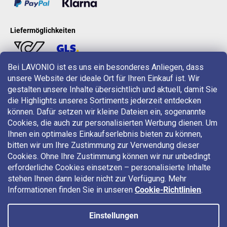
Liefermöglichkeiten
Bei LAVONIO ist es uns ein besonderes Anliegen, dass
unsere Website der ideale Ort für Ihren Einkauf ist. Wir
LAVONIO in der Welt
gestalten unsere Inhalte übersichtlich und aktuell, damit Sie
die Highlights unseres Sortiments jederzeit entdecken
können. Dafür setzen wir kleine Dateien ein, sogenannte
Cookies, die auch zur personalisierten Werbung dienen. Um
Ihnen ein optimales Einkaufserlebnis bieten zu können,
bitten wir um Ihre Zustimmung zur Verwendung dieser
Für Aktionen, Gewinnspiele und Rabatte folgen Sie uns auf:
Cookies. Ohne Ihre Zustimmung können wir nur unbedingt
erforderliche Cookies einsetzen – personalisierte Inhalte
stehen Ihnen dann leider nicht zur Verfügung. Mehr
Informationen finden Sie in unseren
Cookie-Richtlinien
.
Einstellungen
Copyright 2026
LAVONIO.at
. Alle Rechte vorbehalten.