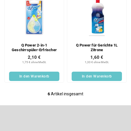
Q Power 2-in-1
Q Power für Gerichte 1L
Geschirrspüler-Erfrischer
Zitrone
2,10 €
1,60 €
1,75 € ohne MwSt.
1,33 € ohne MwSt.
In den Warenkorb
In den Warenkorb
6
Artikel insgesamt
S
t
e
F
u
u
e
ß
Newsletter abonnieren
r
z
e