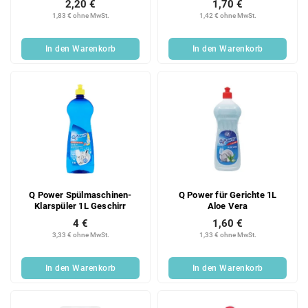
2,20 €
1,70 €
o
u
1,83 € ohne MwSt.
1,42 € ohne MwSt.
d
n
u
g
In den Warenkorb
In den Warenkorb
k
t
e
Q Power Spülmaschinen-
Q Power für Gerichte 1L
Klarspüler 1L Geschirr
Aloe Vera
4 €
1,60 €
3,33 € ohne MwSt.
1,33 € ohne MwSt.
In den Warenkorb
In den Warenkorb