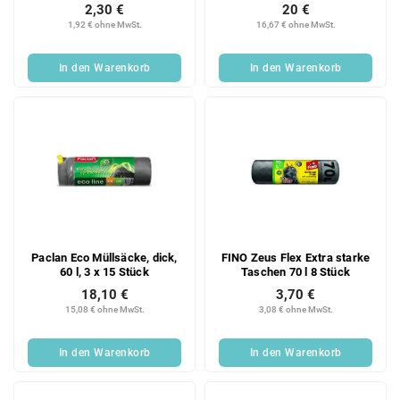
reißfest, 60 l, 3 x 10 Stück
2,30 €
20 €
1,92 € ohne MwSt.
16,67 € ohne MwSt.
In den Warenkorb
In den Warenkorb
Paclan Eco Müllsäcke, dick,
FINO Zeus Flex Extra starke
60 l, 3 x 15 Stück
Taschen 70 l 8 Stück
18,10 €
3,70 €
15,08 € ohne MwSt.
3,08 € ohne MwSt.
In den Warenkorb
In den Warenkorb