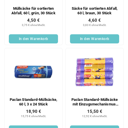
Müllsäcke für sortierten
Säcke für sortierten Abfall,
Abfall, 60 l, grün, 30 Stück
60 l, braun, 30 Stück
4,50 €
4,60 €
3,75 € ohne MwSt.
3,83 € ohne MwSt.
In den Warenkorb
In den Warenkorb
Paclan Standard-Müllsäcke,
Paclan Standard-Müllsäcke
60 l, 3 x 24 Stück
mit Einzugsmechanismus,
60 l, 4 x 10 Stück
18,90 €
15,50 €
15,75 € ohne MwSt.
12,92 € ohne MwSt.