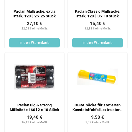
Paclan Müllsäcke, extra
Paclan Classic Müllsäcke,
stark, 120 l, 2 x 25 Stück
stark, 120 l, 3 x 10 Stück
27,10 €
15,40 €
22,58 € ohne MwSt.
12,83 € ohne MwSt.
In den Warenkorb
In den Warenkorb
Paclan Big & Strong
OBRA Säcke für sortierten
Müllsäcke 160 l 2 x 10 Stück
Kunststoffabfall, extra stark,
120 l, gelb, 25 Stück
19,40 €
9,50 €
16,17 € ohne MwSt.
7,92 € ohne MwSt.