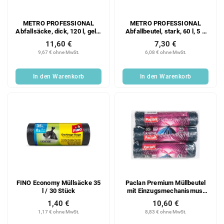
METRO PROFESSIONAL
METRO PROFESSIONAL
Abfallsäcke, dick, 120 l, gelb,
Abfallbeutel, stark, 60 l, 5 x
2 x 25 Stück.
20 Stück
11,60 €
7,30 €
9,67 € ohne MwSt.
6,08 € ohne MwSt.
In den Warenkorb
In den Warenkorb
FINO Economy Müllsäcke 35
Paclan Premium Müllbeutel
l / 30 Stück
mit Einzugsmechanismus,
reißfest, 35 l, 3 x 15 Stück
1,40 €
10,60 €
1,17 € ohne MwSt.
8,83 € ohne MwSt.