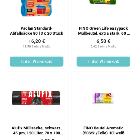
Paclan Standard-
FINO Green Life easypack
Abfallsäcke 80 l 3 x 20 Stück
Müllbeutel, extra stark, 60 l,
18 Stück
16,20 €
6,50 €
13,50 € ohne MwSt.
5,42 € ohne MwSt.
In den Warenkorb
In den Warenkorb
Alufix Müllsäcke, schwarz,
FINO Beutel Aromatic
45 µm, 120 Liter, 70 x 100
(50Stk./Folie) 10l weiß
cm, 10 Stück