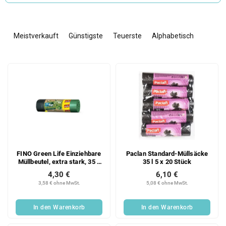
P
r
Meistverkauft
Günstigste
Teuerste
Alphabetisch
o
d
L
u
i
k
s
t
t
s
e
o
d
r
e
t
r
i
FINO Green Life Einziehbare
Paclan Standard-Müllsäcke
P
e
Müllbeutel, extra stark, 35 l,
35 l 5 x 20 Stück
r
r
15 Stück
4,30 €
6,10 €
o
u
3,58 € ohne MwSt.
5,08 € ohne MwSt.
d
n
u
g
In den Warenkorb
In den Warenkorb
k
t