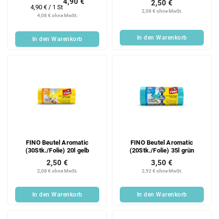
4,90 €
2,50 €
Verkaufspreis:
4,90 € / 1 St
2,08 € ohne MwSt.
4,08 € ohne MwSt.
In den Warenkorb
In den Warenkorb
FINO Beutel Aromatic
FINO Beutel Aromatic
(30Stk./Folie) 20l gelb
(20Stk./Folie) 35l grün
2,50 €
3,50 €
2,08 € ohne MwSt.
2,92 € ohne MwSt.
In den Warenkorb
In den Warenkorb