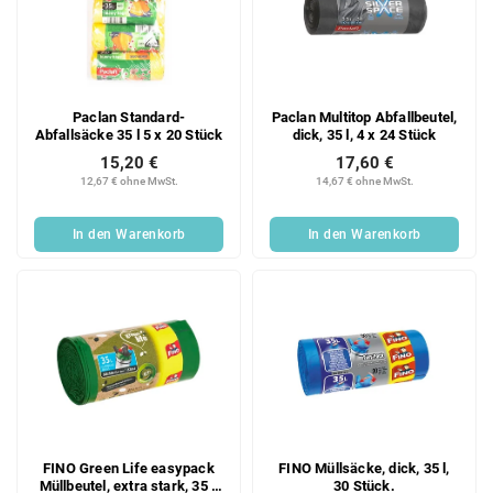
Paclan Standard-
Paclan Multitop Abfallbeutel,
Abfallsäcke 35 l 5 x 20 Stück
dick, 35 l, 4 x 24 Stück
15,20 €
17,60 €
12,67 € ohne MwSt.
14,67 € ohne MwSt.
In den Warenkorb
In den Warenkorb
FINO Green Life easypack
FINO Müllsäcke, dick, 35 l,
Müllbeutel, extra stark, 35 l,
30 Stück.