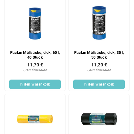
e
Paclan Müllsäcke, dick, 60 l,
Paclan Müllsäcke, dick, 35 l,
40 Stück
50 Stück
11,70 €
11,20 €
9,75 € ohne MwSt.
9,33 € ohne MwSt.
In den Warenkorb
In den Warenkorb