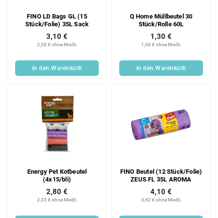
FINO LD Bags GL (15
Q Home Müllbeutel 30
Stück/Folie) 35L Sack
Stück/Rolle 60L
3,10 €
1,30 €
2,58 € ohne MwSt.
1,08 € ohne MwSt.
In den Warenkorb
In den Warenkorb
Energy Pet Kotbeutel
FINO Beutel (12 Stück/Folie)
(4x15/bli)
ZEUS FL 35L AROMA
2,80 €
4,10 €
2,33 € ohne MwSt.
3,42 € ohne MwSt.