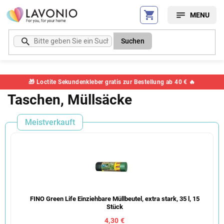
Zum
Inhalt
springen
Suchen
🎁 Loctite Sekundenkleber gratis zur Bestellung ab 40 € 🔥
Taschen, Müllsäcke
Meistverkauft
FINO Green Life Einziehbare Müllbeutel, extra stark, 35 l, 15
Stück
4,30 €