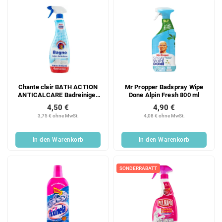
e
Chante clair BATH ACTION
Mr Propper Badspray Wipe
ANTICALCARE Badreiniger
Done Alpin Fresh 800 ml
625 ml
4,50 €
4,90 €
3,75 € ohne MwSt.
4,08 € ohne MwSt.
In den Warenkorb
In den Warenkorb
SONDERRABATT