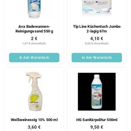
Ava Badewannen-
Tip Line Küchentuch Jumbo
Reinigungssand 550 g
2-lagig 67m
2 €
4,10 €
1,67 € ohne MwSt.
3,42 € ohne MwSt.
In den Warenkorb
In den Warenkorb
Weißweinessig 10% 500 ml
HG Sanitärpolitur 500ml
3,60 €
9,50 €