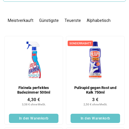
P
r
Meistverkauft
Günstigste
Teuerste
Alphabetisch
o
d
L
u
i
k
SONDERRABATT
s
t
t
s
e
o
d
r
e
t
r
i
Fixinela perfektes
Pulirapid gegen Rost und
P
e
Badezimmer 500ml
Kalk 750ml
r
r
4,30 €
3 €
o
u
3,58 € ohne MwSt.
2,50 € ohne MwSt.
d
n
u
g
In den Warenkorb
In den Warenkorb
k
t