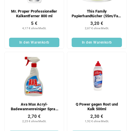
Mr. Proper Professioneller
This Family
Kalkentferner 800 ml
Papierhandtücher (55m/Falt)
2-lagig
5 €
3,20 €
4,17 € ohne MwSt.
2,67 € ohne MwSt.
In den Warenkorb
In den Warenkorb
Ava Max Acryl-
Q Power gegen Rost und
Badewannenreiniger Spray
Kalk 500ml
500 ml
2,70 €
2,30 €
2,25 € ohne MwSt.
1,92 € ohne MwSt.