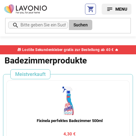
Zum
Inhalt
springen
Suchen
🎁 Loctite Sekundenkleber gratis zur Bestellung ab 40 € 🔥
Badezimmerprodukte
Meistverkauft
Fixinela perfektes Badezimmer 500ml
4,30 €