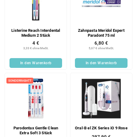
e
o
d
r
e
t
r
i
Listerine Reach Interdental
Zahnpasta Meridol Expert
P
e
Medium 2 Stück
Paradont 75 ml
r
r
4 €
6,80 €
o
u
3,33 € ohne MwSt.
5,67 € ohne MwSt.
d
n
u
g
In den Warenkorb
In den Warenkorb
k
t
e
SONDERRABATT
Parodontax Gentle Clean
Oral-B el ZK Series iO 9 Rose
Extra Soft 3 Stück
297,90 €