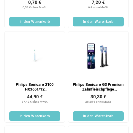
0,70 €
7,20 €
0,58 € ohne MwSt.
6 € ohne MwSt.
In den Warenkorb
In den Warenkorb
Philips Sonicare 2100
Philips Sonicare G3 Premium
HX3651/12
Zahnfleischpflege
Schallzahnbürste, hellblau,
HX9052/88 Ersatzkopf, 2
44,90 €
30,30 €
SmartTimer, QuadPacer, 14
Stück, schwarz, für
37,42 € ohne MwSt.
25,25 € ohne MwSt.
Tage Akkulaufzeit
Zahnfleisch- und
Implantatpflege
In den Warenkorb
In den Warenkorb