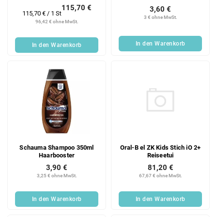
115,70 €
3,60 €
Verkaufspreis:
115,70 € / 1 St
3 € ohne MwSt.
96,42 € ohne MwSt.
In den Warenkorb
In den Warenkorb
Oral-B el ZK Kids Stich iO 2+
Schauma Shampoo 350ml
Reiseetui
Haarbooster
81,20 €
3,90 €
67,67 € ohne MwSt.
3,25 € ohne MwSt.
In den Warenkorb
In den Warenkorb