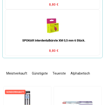
8,80 €
SPOKAR Interdentalbürste XM 0,5 mm 6 Stück.
8,80 €
P
r
Meistverkauft
Günstigste
Teuerste
Alphabetisch
o
d
L
u
i
k
SONDERRABATT
s
t
t
s