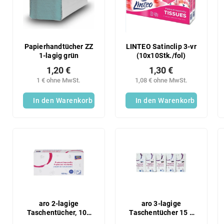
s
t
o
e
r
d
t
e
i
r
Papierhandtücher ZZ
LINTEO Satinclip 3-vr
e
1-lagig grün
(10x10Stk./fol)
P
r
r
1,20 €
1,30 €
u
o
1 € ohne MwSt.
1,08 € ohne MwSt.
n
d
g
In den Warenkorb
In den Warenkorb
u
k
t
e
aro 2-lagige
aro 3-lagige
Taschentücher, 100
Taschentücher 15 x
Stück
10 Stück