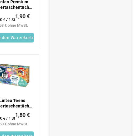
inteo Premium
iertaschentücher
eiß, 4-lagig, 70
1,90 €
ück pro Packung
rkaufspreis:
0 € / 1 St
,58 € ohne MwSt.
n den Warenkorb
Linteo Teens
iertaschentücher
eiß, 2-lagig, 200
1,80 €
Stück in einer
rkaufspreis:
0 € / 1 St
Packung
,50 € ohne MwSt.