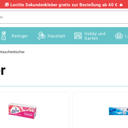
🎁 Loctite Sekundenkleber gratis zur Bestellung ab 40 € 🔥
+436703082458
Hobby und
Reiniger
Haushalt
L
Garten
rtaschentücher
r