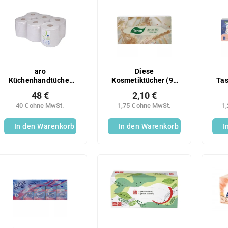
aro
Diese
Küchenhandtücher
Kosmetiktücher (90
Tas
Maxi 2-lagig 150 m 6
Stück, 3V)
Ki
48 €
2,10 €
Stück
40 € ohne MwSt.
1,75 € ohne MwSt.
1
In den Warenkorb
In den Warenkorb
I