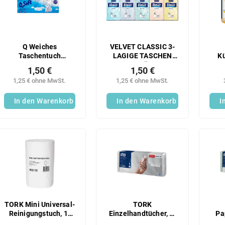
Q Weiches
VELVET CLASSIC 3-
Taschentuch
LAGIGE TASCHEN
Kü
(10x1Oks/fol) 3-lagig
(10X10 STÜCK/FOL)
lagi
1,50 €
1,50 €
1,25 € ohne MwSt.
1,25 € ohne MwSt.
In den Warenkorb
In den Warenkorb
I
TORK Mini Universal-
TORK
Reinigungstuch, 1-
Einzelhandtücher, 2-
Pa
lagig, 110 m, 10 Stück
lagig, 1250 Stück
g