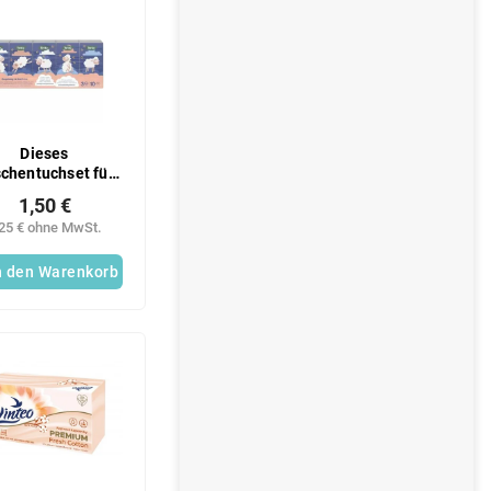
Dieses
chentuchset für
nder (10 Stück)
1,50 €
,25 € ohne MwSt.
n den Warenkorb