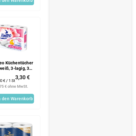
n den Warenkorb
teo Küchentücher
weiß, 3-lagig, 3
Rollen
3,30 €
rkaufspreis:
0 € / 1 St
,75 € ohne MwSt.
n den Warenkorb