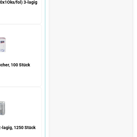
e
0x1Oks/fol) 3-lagig
€
cher, 100 Stück
€
-lagig, 1250 Stück