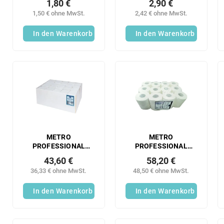
1,80 €
2,90 €
1,50 € ohne MwSt.
2,42 € ohne MwSt.
In den Warenkorb
In den Warenkorb
METRO
METRO
PROFESSIONAL
PROFESSIONAL
Weiße
Küchentücher Midi,
43,60 €
58,20 €
Papierhandtücher 20
2-lagig, 65 m, 12
36,33 € ohne MwSt.
48,50 € ohne MwSt.
x 150 Stück
Stück
In den Warenkorb
In den Warenkorb