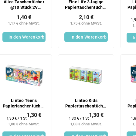
Alice Taschentücher
Fine Life 3-lagige
L
@10 Stück 2V
Papiertaschentücher,
Pap
Zellulose
90 Stück
– w
1,40 €
2,10 €
St
Ve
1,9
1,17 € ohne MwSt.
1,75 € ohne MwSt.
1
In den Warenkorb
In den Warenkorb
I
Linteo Teens
Linteo Kids
Papiertaschentücher,
Papiertaschentücher
Pap
10x10 Stück, 3-lagig
– weiß, 3-lagig,
– w
1,30 €
1,30 €
10×10 Stück
Verkaufspreis:
Verkaufspreis:
Ve
1,30 € / 1 St
1,30 € / 1 St
1,8
1,08 € ohne MwSt.
1,08 € ohne MwSt.
1