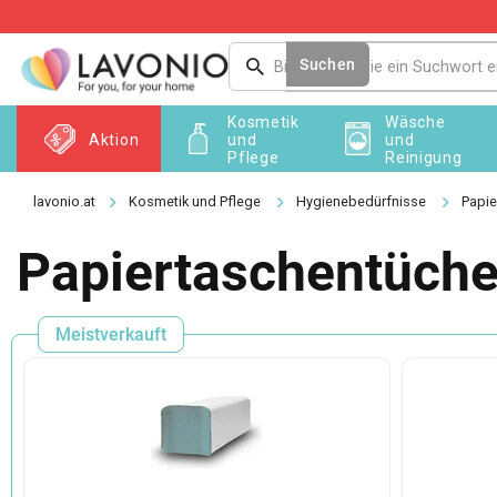
Zum
Inhalt
springen
Suchen
Kosmetik
Wäsche
Aktion
und
und
Pflege
Reinigung
Kosmetik und Pflege
Hygienebedürfnisse
Papie
Papiertaschentüche
Meistverkauft