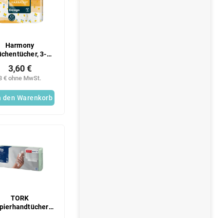
Harmony
chentücher, 3-
g (3 Stück/Folie),
3,60 €
LE 39 m
3 € ohne MwSt.
n den Warenkorb
TORK
pierhandtücher
rün 1250 Stück