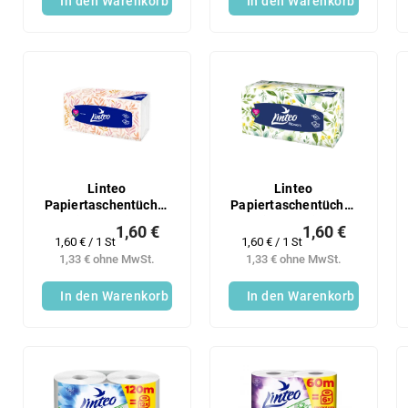
In den Warenkorb
In den Warenkorb
Linteo
Linteo
Papiertaschentücher
Papiertaschentücher
– weiß, 2-lagig, 180
– weiß, 2-lagig, 150
1,60 €
1,60 €
Stück im Beutel
Stück in einer
Verkaufspreis:
Verkaufspreis:
1,60 € / 1 St
1,60 € / 1 St
Schachtel
1,33 € ohne MwSt.
1,33 € ohne MwSt.
In den Warenkorb
In den Warenkorb