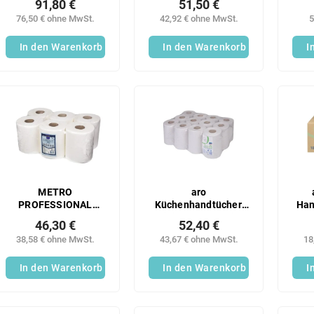
91,80 €
51,50 €
76,50 € ohne MwSt.
42,92 € ohne MwSt.
5
In den Warenkorb
In den Warenkorb
I
METRO
aro
PROFESSIONAL
Küchenhandtücher,
Han
Küchentücher Maxi
Midi-Rolle, 2-lagig,
grü
46,30 €
52,40 €
2-lagig 120 m 6 Stück
75 m, 12 Stück
38,58 € ohne MwSt.
43,67 € ohne MwSt.
18
In den Warenkorb
In den Warenkorb
I