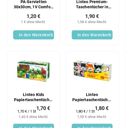
PA-Servietten
Linteo Premium-
30x30cm, 1V Comfort
Taschentücher in
Kollektion, 100 Stück
einer Schachtel mit
1,20 €
1,90 €
60 Stück, 3V
1 € ohne MwSt.
1,58 € ohne MwSt.
In den Warenkorb
In den Warenkorb
Linteo Kids
Linteo
Papiertaschentücher
Papiertaschentücher
– weiß, 3-lagig mit
– 3-lagig, 15 × 10
1,70 €
1,80 €
Balsam, 90 Stück in
Stück
Verkaufspreis:
Verkaufspreis:
1,70 € / 1 St
1,80 € / 1 St
einer Packung
1,42 € ohne MwSt.
1,50 € ohne MwSt.