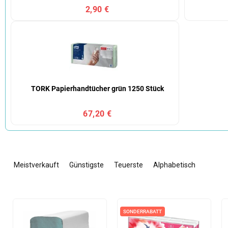
2,90 €
TORK Papierhandtücher grün 1250 Stück
67,20 €
P
r
Meistverkauft
Günstigste
Teuerste
Alphabetisch
o
d
u
L
k
i
SONDERRABATT
t
s