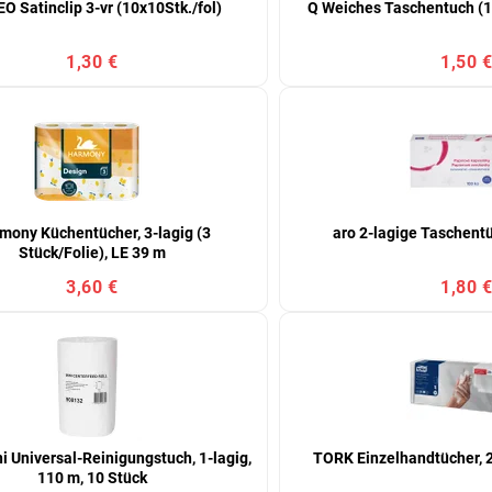
O Satinclip 3-vr (10x10Stk./fol)
Q Weiches Taschentuch (1
1,30 €
1,50 
mony Küchentücher, 3-lagig (3
aro 2-lagige Taschentü
Stück/Folie), LE 39 m
3,60 €
1,80 
 Universal-Reinigungstuch, 1-lagig,
TORK Einzelhandtücher, 2
110 m, 10 Stück