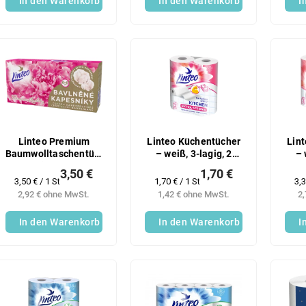
In den Warenkorb
In den Warenkorb
I
Linteo Premium
Linteo Küchentücher
Lin
Baumwolltaschentücher
– weiß, 3-lagig, 2
– 
– 1-lagig, 6×8 Stück
Rollen
3,50 €
1,70 €
Verkaufspreis:
Verkaufspreis:
Ve
3,50 € / 1 St
1,70 € / 1 St
3,3
2,92 € ohne MwSt.
1,42 € ohne MwSt.
2
In den Warenkorb
In den Warenkorb
I