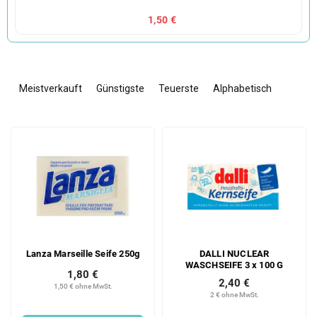
1,50 €
P
r
Meistverkauft
Günstigste
Teuerste
Alphabetisch
o
d
L
u
i
k
s
t
t
s
e
o
d
r
e
t
r
i
Lanza Marseille Seife 250g
DALLI NUCLEAR
P
e
WASCHSEIFE 3 x 100 G
r
r
1,80 €
2,40 €
o
u
1,50 € ohne MwSt.
2 € ohne MwSt.
d
n