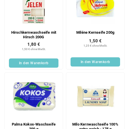
Hirschkernwaschseife mit
Miléne Kernseife 200g
Hirsch 200G
1,50 €
1,80 €
1,25 € ohne MwSt.
1,50 € ohne MwSt.
In den Warenkorb
In den Warenkorb
Palma Kokos-Waschseife
Milo Kernwaschseife 100%
200 g
extra weich - 175 g