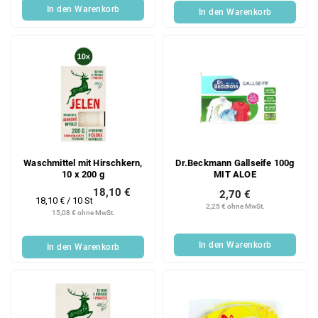
u
g
In den Warenkorb
In den Warenkorb
k
t
e
Waschmittel mit Hirschkern,
Dr.Beckmann Gallseife 100g
10 x 200 g
MIT ALOE
18,10 €
2,70 €
Verkaufspreis:
18,10 € / 10 St
2,25 € ohne MwSt.
15,08 € ohne MwSt.
In den Warenkorb
In den Warenkorb