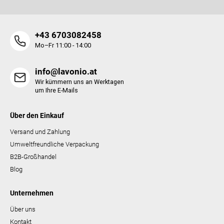
r
L
i
+43 6703082458
s
t
Mo–Fr 11:00 - 14:00
e
info@lavonio.at
Wir kümmern uns an Werktagen
um Ihre E-Mails
Über den Einkauf
Versand und Zahlung
Umweltfreundliche Verpackung
B2B-Großhandel
Blog
Unternehmen
Über uns
Kontakt