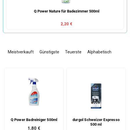
Q Power Nature für Badezimmer 500ml
2,20 €
P
r
Meistverkauft
Günstigste
Teuerste
Alphabetisch
o
d
L
u
i
k
s
t
t
s
e
o
d
r
e
t
r
i
Q Power Badreiniger 500ml
durgol Schweizer Espresso
P
e
500 ml
r
r
1,80 €