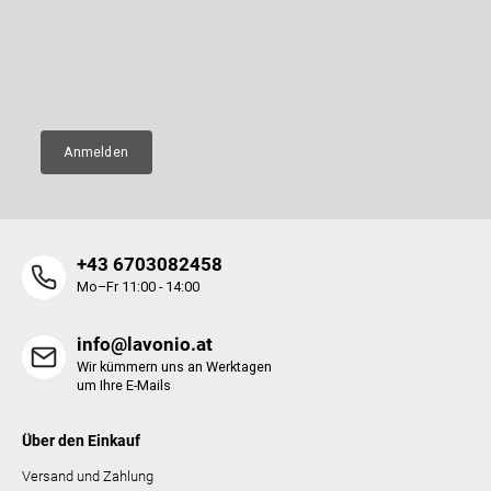
e
Legen Sie Ihre E-Mail ein und wir werden Ihnen Informationen über
l
neue Produkte in unserem E-Shop zusenden.
i
e
l
m
E-Mail
e
e
n
t
e
Anmelden
d
e
r
L
i
+43 6703082458
s
t
Mo–Fr 11:00 - 14:00
e
info@lavonio.at
Wir kümmern uns an Werktagen
um Ihre E-Mails
Über den Einkauf
Versand und Zahlung