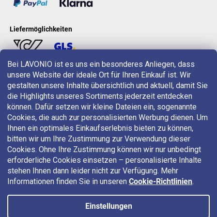
Liefermöglichkeiten
Bei LAVONIO ist es uns ein besonderes Anliegen, dass
unsere Website der ideale Ort für Ihren Einkauf ist. Wir
LAVONIO in der Welt
gestalten unsere Inhalte übersichtlich und aktuell, damit Sie
die Highlights unseres Sortiments jederzeit entdecken
können. Dafür setzen wir kleine Dateien ein, sogenannte
Cookies, die auch zur personalisierten Werbung dienen. Um
Ihnen ein optimales Einkaufserlebnis bieten zu können,
bitten wir um Ihre Zustimmung zur Verwendung dieser
Für Aktionen, Gewinnspiele und Rabatte folgen Sie uns auf:
Cookies. Ohne Ihre Zustimmung können wir nur unbedingt
erforderliche Cookies einsetzen – personalisierte Inhalte
stehen Ihnen dann leider nicht zur Verfügung. Mehr
Informationen finden Sie in unseren
Cookie-Richtlinien
.
Einstellungen
Copyright 2026
LAVONIO.at
. Alle Rechte vorbehalten.