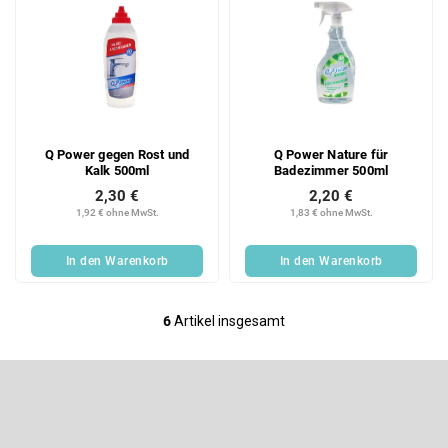
Q Power gegen Rost und
Q Power Nature für
Kalk 500ml
Badezimmer 500ml
2,30 €
2,20 €
1,92 € ohne MwSt.
1,83 € ohne MwSt.
In den Warenkorb
In den Warenkorb
6
Artikel insgesamt
S
t
e
F
u
u
e
ß
Newsletter abonnieren
r
z
e