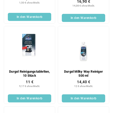
16,90 €
o
u
1,50 € ohne MwSt.
14,08 € ohne MwSt.
d
n
u
g
In den Warenkorb
In den Warenkorb
k
t
e
Durgol Reinigungstabletten,
Durgol Milky Way Reiniger
10 Stück
500 ml
11 €
14,40 €
9,17 € ohne MwSt.
12 € ohne MwSt.
In den Warenkorb
In den Warenkorb