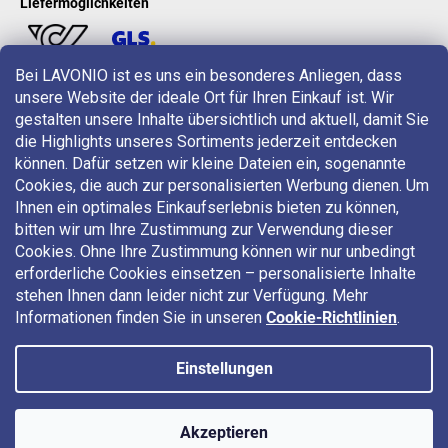
Liefermöglichkeiten
Bei LAVONIO ist es uns ein besonderes Anliegen, dass
unsere Website der ideale Ort für Ihren Einkauf ist. Wir
LAVONIO in der Welt
gestalten unsere Inhalte übersichtlich und aktuell, damit Sie
die Highlights unseres Sortiments jederzeit entdecken
können. Dafür setzen wir kleine Dateien ein, sogenannte
Cookies, die auch zur personalisierten Werbung dienen. Um
Ihnen ein optimales Einkaufserlebnis bieten zu können,
bitten wir um Ihre Zustimmung zur Verwendung dieser
Für Aktionen, Gewinnspiele und Rabatte folgen Sie uns auf:
Cookies. Ohne Ihre Zustimmung können wir nur unbedingt
erforderliche Cookies einsetzen – personalisierte Inhalte
stehen Ihnen dann leider nicht zur Verfügung. Mehr
Informationen finden Sie in unseren
Cookie-Richtlinien
.
Einstellungen
Copyright 2026
LAVONIO.at
. Alle Rechte vorbehalten.
Akzeptieren