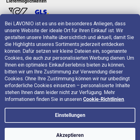
Liefermöglichkeiten
Bei LAVONIO ist es uns ein besonderes Anliegen, dass
unsere Website der ideale Ort für Ihren Einkauf ist. Wir
LAVONIO in der Welt
gestalten unsere Inhalte übersichtlich und aktuell, damit Sie
die Highlights unseres Sortiments jederzeit entdecken
können. Dafür setzen wir kleine Dateien ein, sogenannte
Cookies, die auch zur personalisierten Werbung dienen. Um
Ihnen ein optimales Einkaufserlebnis bieten zu können,
bitten wir um Ihre Zustimmung zur Verwendung dieser
Für Aktionen, Gewinnspiele und Rabatte folgen Sie uns auf:
Cookies. Ohne Ihre Zustimmung können wir nur unbedingt
erforderliche Cookies einsetzen – personalisierte Inhalte
stehen Ihnen dann leider nicht zur Verfügung. Mehr
Informationen finden Sie in unseren
Cookie-Richtlinien
.
Einstellungen
Copyright 2026
LAVONIO.at
. Alle Rechte vorbehalten.
Akzeptieren