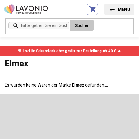
Zum
Inhalt
springen
Suchen
🎁 Loctite Sekundenkleber gratis zur Bestellung ab 40 € 🔥
Elmex
Es wurden keine Waren der Marke
Elmex
gefunden....
F
u
ß
Newsletter abonnieren
z
e
Legen Sie Ihre E-Mail ein und wir werden Ihnen Informationen über
neue Produkte in unserem E-Shop zusenden.
i
l