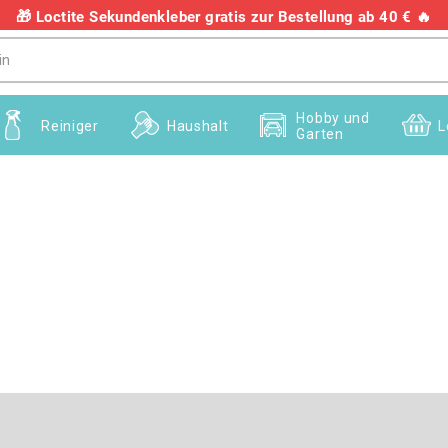
🎁 Loctite Sekundenkleber gratis zur Bestellung ab 40 € 🔥
+436703082458
Hobby und
Reiniger
Haushalt
L
Garten
E-Mail