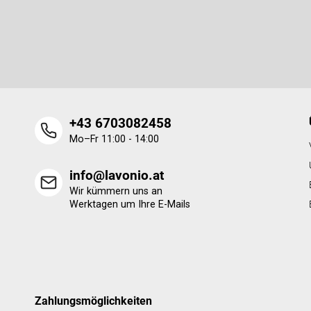
Newsletter abonnieren
z
e
Legen Sie Ihre E-Mail ein und wir werden Ihnen Informatione
i
neue Produkte in unserem E-Shop zusenden.
l
e
+43 6703082458
Mo–Fr 11:00 - 14:00
info@lavonio.at
Wir kümmern uns an
Werktagen um Ihre E-Mails
Zahlungsmöglichkeiten