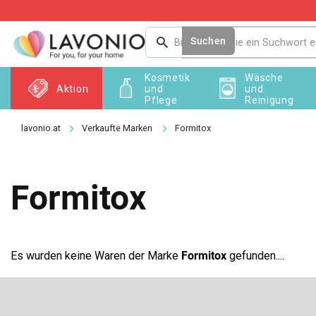
Zum
Inhalt
springen
Suchen
Kosmetik
Wäsche
Aktion
und
und
Pflege
Reinigung
Verkaufte Marken
Formitox
Formitox
Es wurden keine Waren der Marke
Formitox
gefunden....
F
u
ß