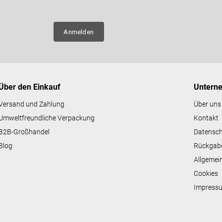
n über
Anmelden
Über den Einkauf
Untern
Versand und Zahlung
Über uns
Umweltfreundliche Verpackung
Kontakt
B2B-Großhandel
Datensc
Blog
Rückgab
Allgemei
Cookies
Impress