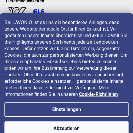
Liefermöglichkeiten
Bei LAVONIO ist es uns ein besonderes Anliegen, dass
unsere Website der ideale Ort für Ihren Einkauf ist. Wir
LAVONIO in der Welt
gestalten unsere Inhalte übersichtlich und aktuell, damit Sie
die Highlights unseres Sortiments jederzeit entdecken
können. Dafür setzen wir kleine Dateien ein, sogenannte
Cookies, die auch zur personalisierten Werbung dienen. Um
Ihnen ein optimales Einkaufserlebnis bieten zu können,
bitten wir um Ihre Zustimmung zur Verwendung dieser
Für Aktionen, Gewinnspiele und Rabatte folgen Sie uns auf:
Cookies. Ohne Ihre Zustimmung können wir nur unbedingt
erforderliche Cookies einsetzen – personalisierte Inhalte
stehen Ihnen dann leider nicht zur Verfügung. Mehr
Informationen finden Sie in unseren
Cookie-Richtlinien
.
Einstellungen
Copyright 2026
LAVONIO.at
. Alle Rechte vorbehalten.
Akzeptieren