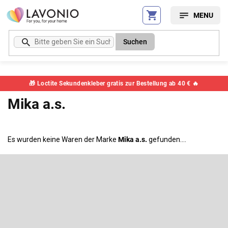
Zum
Inhalt
springen
Suchen
🎁 Loctite Sekundenkleber gratis zur Bestellung ab 40 € 🔥
Mika a.s.
Es wurden keine Waren der Marke
Mika a.s.
gefunden....
F
u
ß
Newsletter abonnieren
z
e
Legen Sie Ihre E-Mail ein und wir werden Ihnen Informationen über
neue Produkte in unserem E-Shop zusenden.
i
l