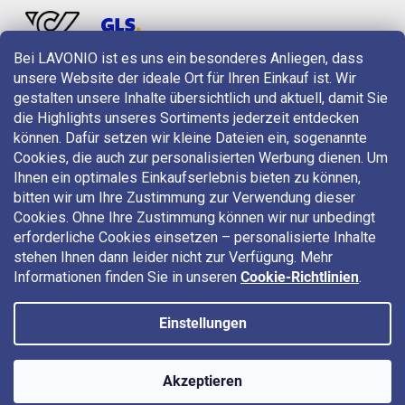
Bei LAVONIO ist es uns ein besonderes Anliegen, dass
unsere Website der ideale Ort für Ihren Einkauf ist. Wir
LAVONIO in der Welt
gestalten unsere Inhalte übersichtlich und aktuell, damit Sie
die Highlights unseres Sortiments jederzeit entdecken
können. Dafür setzen wir kleine Dateien ein, sogenannte
Cookies, die auch zur personalisierten Werbung dienen. Um
Ihnen ein optimales Einkaufserlebnis bieten zu können,
bitten wir um Ihre Zustimmung zur Verwendung dieser
Für Aktionen, Gewinnspiele und Rabatte folgen Sie uns auf:
Cookies. Ohne Ihre Zustimmung können wir nur unbedingt
erforderliche Cookies einsetzen – personalisierte Inhalte
stehen Ihnen dann leider nicht zur Verfügung. Mehr
Informationen finden Sie in unseren
Cookie-Richtlinien
.
Einstellungen
Copyright 2026
LAVONIO.at
. Alle Rechte vorbehalten.
Akzeptieren