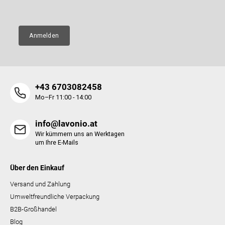
E-Mail
e
e
n
t
e
Anmelden
d
e
r
L
i
+43 6703082458
s
t
Mo–Fr 11:00 - 14:00
e
info@lavonio.at
Wir kümmern uns an Werktagen
um Ihre E-Mails
Über den Einkauf
Versand und Zahlung
Umweltfreundliche Verpackung
B2B-Großhandel
Blog