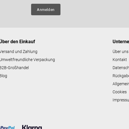
e
n über
l
Anmelden
e
m
e
n
t
e
Über den Einkauf
Untern
d
e
Versand und Zahlung
Über uns
r
Umweltfreundliche Verpackung
Kontakt
L
i
B2B-Großhandel
Datensc
s
Blog
Rückgab
t
e
Allgemei
Cookies
Impress