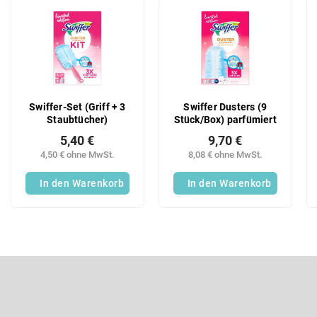
u
L
k
i
t
s
s
t
o
e
r
d
t
e
Swiffer-Set (Griff + 3
Swiffer Dusters (9
i
r
Staubtücher)
Stück/Box) parfümiert
e
P
r
5,40 €
9,70 €
r
u
4,50 € ohne MwSt.
8,08 € ohne MwSt.
o
n
d
In den Warenkorb
In den Warenkorb
g
u
k
t
e
F
u
ß
Newsletter abonnieren
z