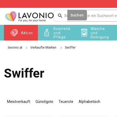
Zum
Inhalt
springen
Suchen
Kosmetik
Wäsche
Aktion
und
und
Pflege
Reinigung
Verkaufte Marken
Swiffer
Swiffer
P
r
Meistverkauft
Günstigste
Teuerste
Alphabetisch
o
d