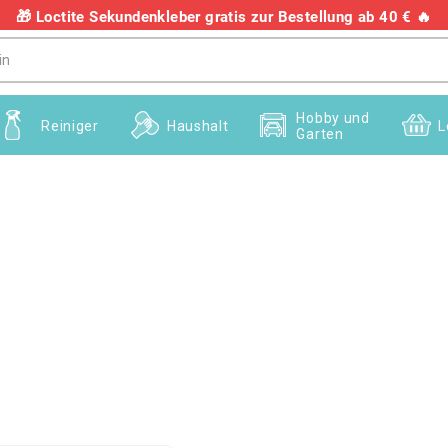
🎁 Loctite Sekundenkleber gratis zur Bestellung ab 40 € 🔥
+436703082458
Hobby und
Reiniger
Haushalt
L
Garten