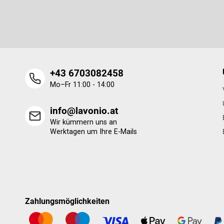
e
Legen Sie Ihre E-Mail ein und wir werden Ihnen Informatione
i
neue Produkte in unserem E-Shop zusenden.
l
e
+43 6703082458
Mo–Fr 11:00 - 14:00
info@lavonio.at
Wir kümmern uns an
Werktagen um Ihre E-Mails
Zahlungsmöglichkeiten