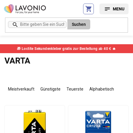
Zum
Inhalt
springen
Suchen
🎁 Loctite Sekundenkleber gratis zur Bestellung ab 40 € 🔥
VARTA
P
r
Meistverkauft
Günstigste
Teuerste
Alphabetisch
o
d
L
u
i
k
s
t
t
s