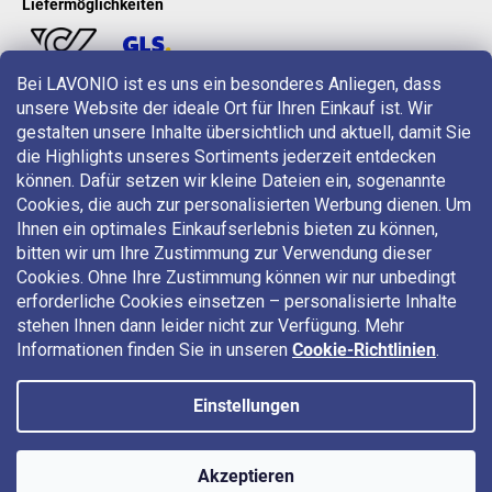
Liefermöglichkeiten
Bei LAVONIO ist es uns ein besonderes Anliegen, dass
unsere Website der ideale Ort für Ihren Einkauf ist. Wir
LAVONIO in der Welt
gestalten unsere Inhalte übersichtlich und aktuell, damit Sie
die Highlights unseres Sortiments jederzeit entdecken
können. Dafür setzen wir kleine Dateien ein, sogenannte
Cookies, die auch zur personalisierten Werbung dienen. Um
Ihnen ein optimales Einkaufserlebnis bieten zu können,
bitten wir um Ihre Zustimmung zur Verwendung dieser
Für Aktionen, Gewinnspiele und Rabatte folgen Sie uns auf:
Cookies. Ohne Ihre Zustimmung können wir nur unbedingt
erforderliche Cookies einsetzen – personalisierte Inhalte
stehen Ihnen dann leider nicht zur Verfügung. Mehr
Informationen finden Sie in unseren
Cookie-Richtlinien
.
Einstellungen
Copyright 2026
LAVONIO.at
. Alle Rechte vorbehalten.
Akzeptieren