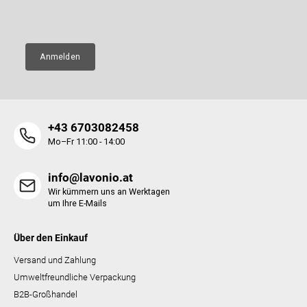
E-Mail
e
e
n
t
e
Anmelden
d
e
r
L
i
+43 6703082458
s
t
Mo–Fr 11:00 - 14:00
e
info@lavonio.at
Wir kümmern uns an Werktagen
um Ihre E-Mails
Über den Einkauf
Versand und Zahlung
Umweltfreundliche Verpackung
B2B-Großhandel