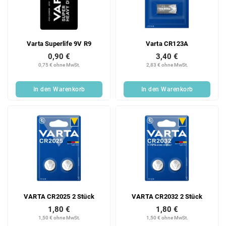
e
o
d
r
e
t
r
i
Varta Superlife 9V R9
Varta CR123A
P
e
r
r
0,90 €
3,40 €
0,75 € ohne MwSt.
2,83 € ohne MwSt.
o
u
d
n
u
g
In den Warenkorb
In den Warenkorb
k
t
e
VARTA CR2025 2 Stück
VARTA CR2032 2 Stück
1,80 €
1,80 €
1,50 € ohne MwSt.
1,50 € ohne MwSt.