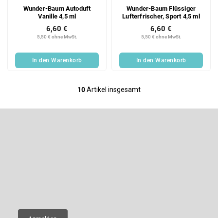
Wunder-Baum Autoduft
Wunder-Baum Flüssiger
Vanille 4,5 ml
Lufterfrischer, Sport 4,5 ml
6,60 €
6,60 €
5,50 € ohne MwSt.
5,50 € ohne MwSt.
In den Warenkorb
In den Warenkorb
10
Artikel insgesamt
S
t
e
F
u
u
e
ß
Newsletter abonnieren
r
z
e
e
Legen Sie Ihre E-Mail ein und wir werden Ihnen Informationen über
l
neue Produkte in unserem E-Shop zusenden.
i
e
l
m
E-Mail
e
e
n
t
e