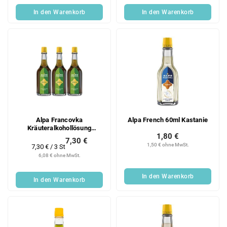
In den Warenkorb
In den Warenkorb
Alpa Francovka
Alpa French 60ml Kastanie
Kräuteralkohollösung
1,80 €
Lesana 3x160 ml
7,30 €
1,50 € ohne MwSt.
Verkaufspreis:
7,30 € / 3 St
6,08 € ohne MwSt.
In den Warenkorb
In den Warenkorb