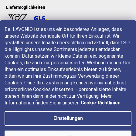
Liefermöglichkeiten
Bei LAVONIO ist es uns ein besonderes Anliegen, dass
unsere Website der ideale Ort für Ihren Einkauf ist. Wir
LAVONIO in der Welt
gestalten unsere Inhalte übersichtlich und aktuell, damit Sie
die Highlights unseres Sortiments jederzeit entdecken
können. Dafür setzen wir kleine Dateien ein, sogenannte
Cookies, die auch zur personalisierten Werbung dienen. Um
Ihnen ein optimales Einkaufserlebnis bieten zu können,
bitten wir um Ihre Zustimmung zur Verwendung dieser
Für Aktionen, Gewinnspiele und Rabatte folgen Sie uns auf:
Cookies. Ohne Ihre Zustimmung können wir nur unbedingt
erforderliche Cookies einsetzen – personalisierte Inhalte
stehen Ihnen dann leider nicht zur Verfügung. Mehr
Informationen finden Sie in unseren
Cookie-Richtlinien
.
Einstellungen
Copyright 2026
LAVONIO.at
. Alle Rechte vorbehalten.