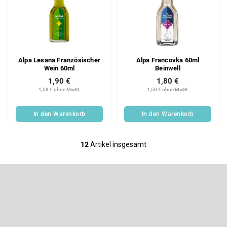
Alpa Lesana Französischer
Alpa Francovka 60ml
Wein 60ml
Beinwell
1,90 €
1,80 €
1,58 € ohne MwSt.
1,50 € ohne MwSt.
In den Warenkorb
In den Warenkorb
12
Artikel insgesamt
S
t
e
F
u
u
e
ß
Newsletter abonnieren
r
z
e
e
Legen Sie Ihre E-Mail ein und wir werden Ihnen Informationen über
l
neue Produkte in unserem E-Shop zusenden.
i
e