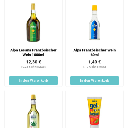
e
Alpa Lesana Französischer
Alpa Französischer Wein
Wein 1000ml
60ml
12,30 €
1,40 €
10,25 € ohne MwSt.
1,17 € ohne MwSt.
In den Warenkorb
In den Warenkorb