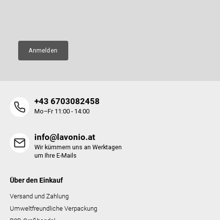
l
m
E-Mail
e
e
n
t
e
Anmelden
d
e
r
L
i
+43 6703082458
s
t
Mo–Fr 11:00 - 14:00
e
info@lavonio.at
Wir kümmern uns an Werktagen
um Ihre E-Mails
Über den Einkauf
Versand und Zahlung
Umweltfreundliche Verpackung