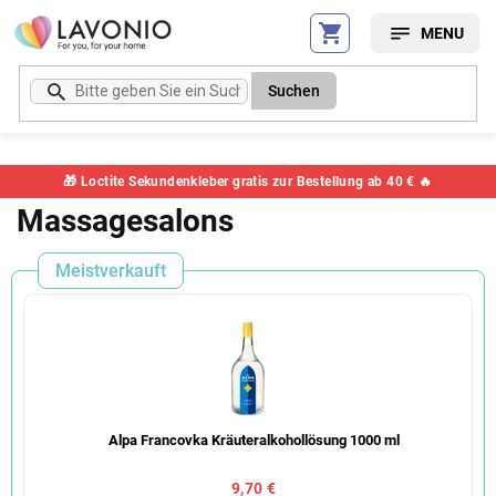
Zum
Inhalt
springen
Suchen
🎁 Loctite Sekundenkleber gratis zur Bestellung ab 40 € 🔥
Massagesalons
Meistverkauft
Alpa Francovka Kräuteralkohollösung 1000 ml
9,70 €