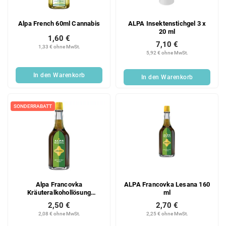
Alpa French 60ml Cannabis
ALPA Insektenstichgel 3 x
20 ml
1,60 €
7,10 €
1,33 € ohne MwSt.
5,92 € ohne MwSt.
In den Warenkorb
In den Warenkorb
SONDERRABATT
Alpa Francovka
ALPA Francovka Lesana 160
Kräuteralkohollösung
ml
Lesana 160 ml
2,50 €
2,70 €
2,08 € ohne MwSt.
2,25 € ohne MwSt.