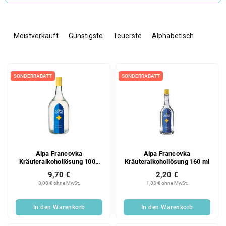
P
r
Meistverkauft
Günstigste
Teuerste
Alphabetisch
o
d
L
u
i
k
SONDERRABATT
SONDERRABATT
s
t
t
s
e
o
d
r
e
t
r
i
Alpa Francovka
Alpa Francovka
P
e
Kräuteralkohollösung 1000
Kräuteralkohollösung 160 ml
r
r
ml
9,70 €
2,20 €
o
u
8,08 € ohne MwSt.
1,83 € ohne MwSt.
d
n
u
g
In den Warenkorb
In den Warenkorb
k
t