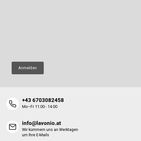
u
ß
Newsletter abonnieren
z
e
Legen Sie Ihre E-Mail ein und wir werden Ihnen Informationen über
neue Produkte in unserem E-Shop zusenden.
i
l
E-Mail
e
Anmelden
+43 6703082458
Mo–Fr 11:00 - 14:00
info@lavonio.at
Wir kümmern uns an Werktagen
um Ihre E-Mails