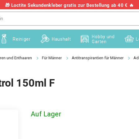
🎁 Loctite Sekundenkleber gratis zur Bestellung ab 40 € 🔥
+436703082458
Hobby und
Reiniger
Haushalt
L
Garten
ren und Enthaaren
Für Männer
Antitranspirantien für Männer
Ad
rol 150ml F
Auf Lager