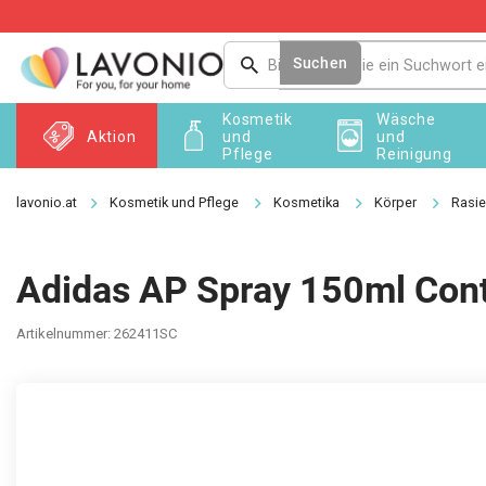
Zum
Inhalt
springen
Suchen
Kosmetik
Wäsche
Aktion
und
und
Pflege
Reinigung
Kosmetik und Pflege
Kosmetika
Körper
Rasie
Adidas AP Spray 150ml Cont
Artikelnummer:
262411SC