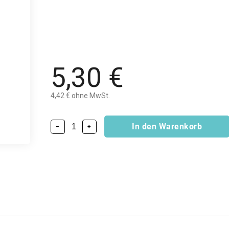
5,30 €
4,42 € ohne MwSt.
In den Warenkorb
−
+