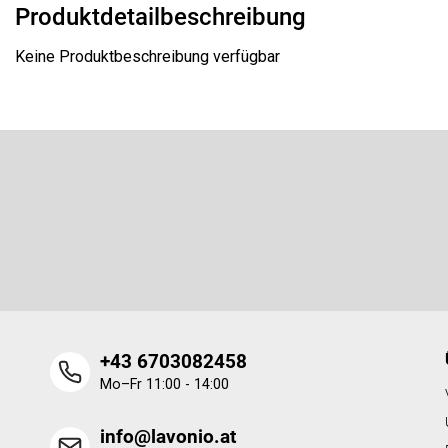
Produktdetailbeschreibung
Keine Produktbeschreibung verfügbar
F
u
ß
Newsletter abonnieren
z
e
Legen Sie Ihre E-Mail ein und wir werden Ihnen Informatione
i
neue Produkte in unserem E-Shop zusenden.
l
e
+43 6703082458
Mo–Fr 11:00 - 14:00
info@lavonio.at