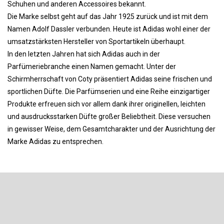
Schuhen und anderen Accessoires bekannt.
Die Marke selbst geht auf das Jahr 1925 zurück und ist mit dem
Namen Adolf Dassler verbunden. Heute ist Adidas wohl einer der
umsatzstärksten Hersteller von Sportartikeln überhaupt.
In den letzten Jahren hat sich Adidas auch in der
Parfümeriebranche einen Namen gemacht. Unter der
Schirmherrschaft von Coty präsentiert Adidas seine frischen und
sportlichen Düfte. Die Parfümserien und eine Reihe einzigartiger
Produkte erfreuen sich vor allem dank ihrer originellen, leichten
und ausdrucksstarken Düfte großer Beliebtheit. Diese versuchen
in gewisser Weise, dem Gesamtcharakter und der Ausrichtung der
Marke Adidas zu entsprechen.
F
u
ß
Newsletter abonnieren
z
e
Legen Sie Ihre E-Mail ein und wir werden Ihnen Informationen über