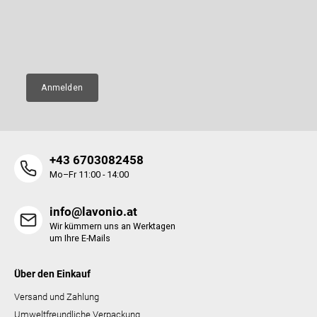
neue Produkte in unserem E-Shop zusenden.
i
l
E-Mail
e
Anmelden
+43 6703082458
Mo–Fr 11:00 - 14:00
info@lavonio.at
Wir kümmern uns an Werktagen
um Ihre E-Mails
Über den Einkauf
Versand und Zahlung
Umweltfreundliche Verpackung