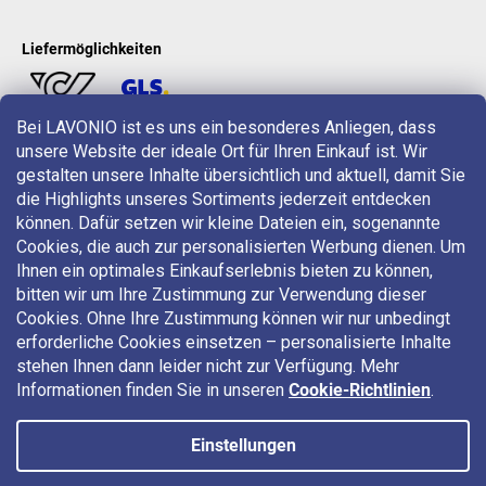
Liefermöglichkeiten
Bei LAVONIO ist es uns ein besonderes Anliegen, dass
unsere Website der ideale Ort für Ihren Einkauf ist. Wir
LAVONIO in der Welt
gestalten unsere Inhalte übersichtlich und aktuell, damit Sie
die Highlights unseres Sortiments jederzeit entdecken
können. Dafür setzen wir kleine Dateien ein, sogenannte
Cookies, die auch zur personalisierten Werbung dienen. Um
Ihnen ein optimales Einkaufserlebnis bieten zu können,
bitten wir um Ihre Zustimmung zur Verwendung dieser
Für Aktionen, Gewinnspiele und Rabatte folgen Sie uns auf:
Cookies. Ohne Ihre Zustimmung können wir nur unbedingt
erforderliche Cookies einsetzen – personalisierte Inhalte
stehen Ihnen dann leider nicht zur Verfügung. Mehr
Informationen finden Sie in unseren
Cookie-Richtlinien
.
Einstellungen
Copyright 2026
LAVONIO.at
. Alle Rechte vorbehalten.