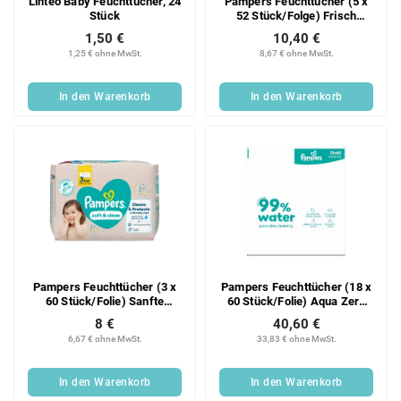
Linteo Baby Feuchttücher, 24
Pampers Feuchttücher (5 x
Stück
52 Stück/Folge) Frisch
Sauber
1,50 €
10,40 €
1,25 € ohne MwSt.
8,67 € ohne MwSt.
In den Warenkorb
In den Warenkorb
Pampers Feuchttücher (3 x
Pampers Feuchttücher (18 x
60 Stück/Folie) Sanfte
60 Stück/Folie) Aqua Zero
Reinigung
Plastik
8 €
40,60 €
6,67 € ohne MwSt.
33,83 € ohne MwSt.
In den Warenkorb
In den Warenkorb