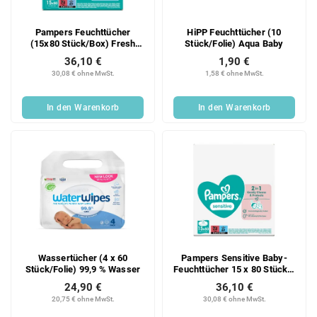
Pampers Feuchttücher
HiPP Feuchttücher (10
(15x80 Stück/Box) Fresh
Stück/Folie) Aqua Baby
Clean
36,10 €
1,90 €
30,08 € ohne MwSt.
1,58 € ohne MwSt.
In den Warenkorb
In den Warenkorb
Wassertücher (4 x 60
Pampers Sensitive Baby-
Stück/Folie) 99,9 % Wasser
Feuchttücher 15 x 80 Stück
+
KOSTENLOSE Lacalut-
24,90 €
36,10 €
Zahnbürste
20,75 € ohne MwSt.
30,08 € ohne MwSt.