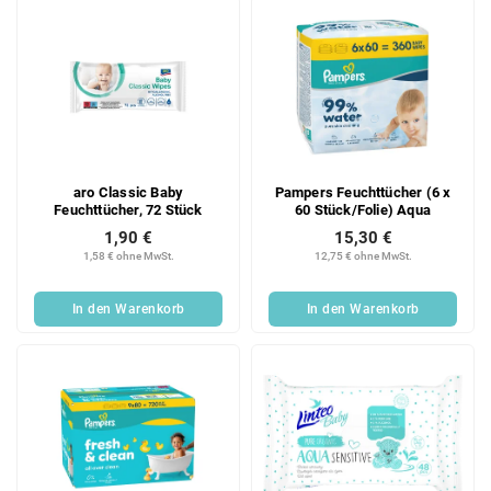
e
aro Classic Baby
Pampers Feuchttücher (6 x
Feuchttücher, 72 Stück
60 Stück/Folie) Aqua
1,90 €
15,30 €
1,58 € ohne MwSt.
12,75 € ohne MwSt.
In den Warenkorb
In den Warenkorb