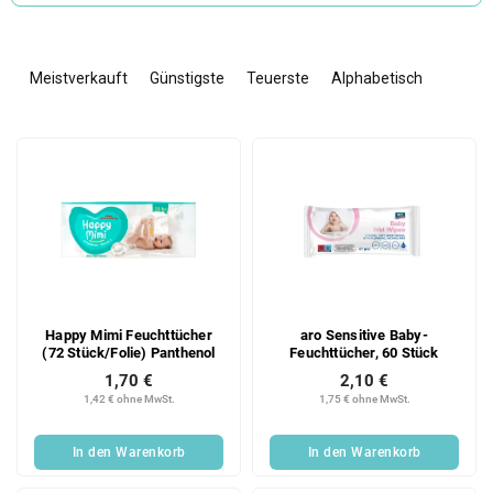
P
r
Meistverkauft
Günstigste
Teuerste
Alphabetisch
o
d
L
u
i
k
s
t
t
s
e
o
d
r
e
t
r
i
Happy Mimi Feuchttücher
aro Sensitive Baby-
P
e
(72 Stück/Folie) Panthenol
Feuchttücher, 60 Stück
r
r
1,70 €
2,10 €
o
u
1,42 € ohne MwSt.
1,75 € ohne MwSt.
d
n
u
g
In den Warenkorb
In den Warenkorb
k
t