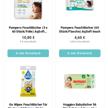
Pampers Feuchttücher (3 x
Pampers Feuchttücher (60
60 Stück/Folie) AqSoft
Stück/Flasche) AqSoft touch
Touch
10,80 €
4,60 €
9 € ohne MwSt.
3,83 € ohne MwSt.
In den Warenkorb
In den Warenkorb
Go Wipes Feuchttücher für
Huggies Babytücher 56