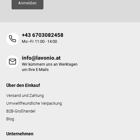
r
Anmelden
L
i
s
t
e
+43 6703082458
Mo–Fr 11:00 - 14:00
info@lavonio.at
Wir kümmern uns an Werktagen
um Ihre E-Mails
Über den Einkauf
Versand und Zahlung
Umweltfreundliche Verpackung
B2B-Großhandel
Blog
Unternehmen