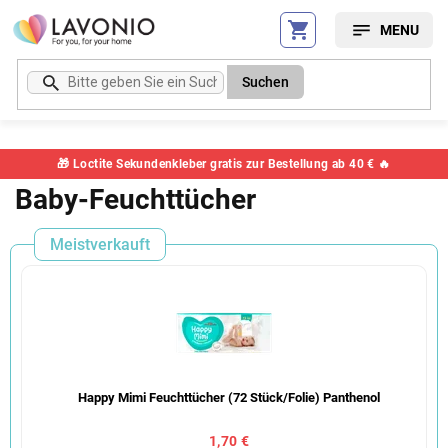
Zum
Inhalt
springen
Suchen
🎁 Loctite Sekundenkleber gratis zur Bestellung ab 40 € 🔥
Baby-Feuchttücher
Meistverkauft
Happy Mimi Feuchttücher (72 Stück/Folie) Panthenol
1,70 €