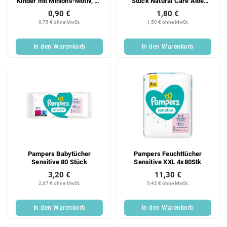
Kinder mit Minions-Motiv, 15
Stück Natural Care Aloe
Stück.
Vera
0,90 €
1,80 €
0,75 € ohne MwSt.
1,50 € ohne MwSt.
In den Warenkorb
In den Warenkorb
Pampers Babytücher
Pampers Feuchttücher
Sensitive 80 Stück
Sensitive XXL 4x80Stk
3,20 €
11,30 €
2,67 € ohne MwSt.
9,42 € ohne MwSt.
In den Warenkorb
In den Warenkorb