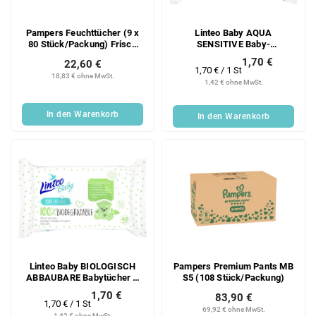
Pampers Feuchttücher (9 x
Linteo Baby AQUA
80 Stück/Packung) Frisch
SENSITIVE Baby-
Sauber
Feuchttücher – 48 Stück.
1,70 €
22,60 €
Verkaufspreis:
1,70 € / 1 St
18,83 € ohne MwSt.
1,42 € ohne MwSt.
In den Warenkorb
In den Warenkorb
Linteo Baby BIOLOGISCH
Pampers Premium Pants MB
ABBAUBARE Babytücher –
S5 (108 Stück/Packung)
48 Stück.
1,70 €
83,90 €
Verkaufspreis:
1,70 € / 1 St
69,92 € ohne MwSt.
1,42 € ohne MwSt.