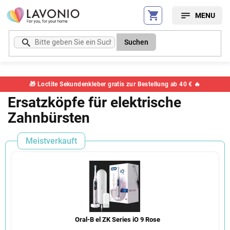
Zum
Inhalt
springen
Suchen
🎁 Loctite Sekundenkleber gratis zur Bestellung ab 40 € 🔥
Ersatzköpfe für elektrische
Zahnbürsten
Meistverkauft
Oral-B el ZK Series iO 9 Rose