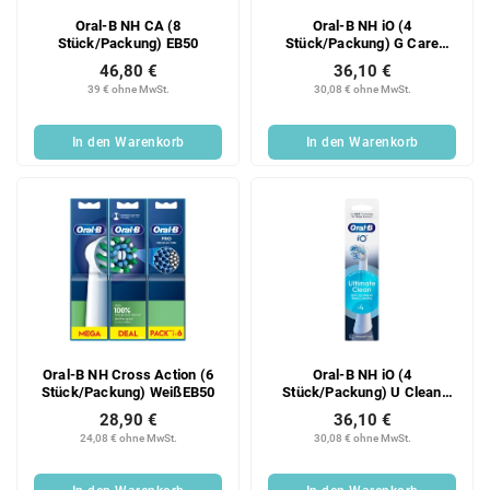
Oral-B NH CA (8
Oral-B NH iO (4
Stück/Packung) EB50
Stück/Packung) G Care
Schwarz
46,80 €
36,10 €
39 € ohne MwSt.
30,08 € ohne MwSt.
In den Warenkorb
In den Warenkorb
Oral-B NH Cross Action (6
Oral-B NH iO (4
Stück/Packung) WeißEB50
Stück/Packung) U Clean
White
28,90 €
36,10 €
24,08 € ohne MwSt.
30,08 € ohne MwSt.