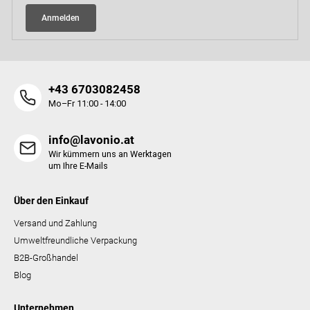
e
e
n
Anmelden
t
e
d
e
r
+43 6703082458
L
Mo–Fr 11:00 - 14:00
i
s
t
info@lavonio.at
e
Wir kümmern uns an Werktagen
um Ihre E-Mails
Über den Einkauf
Versand und Zahlung
Umweltfreundliche Verpackung
B2B-Großhandel
Blog
Unternehmen