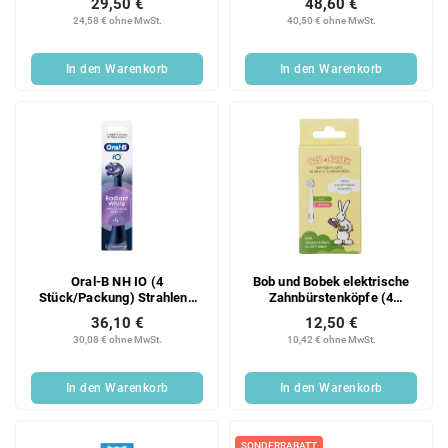
29,50 €
48,60 €
24,58 € ohne MwSt.
40,50 € ohne MwSt.
In den Warenkorb
In den Warenkorb
Oral-B NH IO (4
Bob und Bobek elektrische
Stück/Packung) Strahlend
Zahnbürstenköpfe (4
Weiß
Stück/Box) bis zu 18 m
36,10 €
12,50 €
30,08 € ohne MwSt.
10,42 € ohne MwSt.
In den Warenkorb
In den Warenkorb
SONDERRABATT