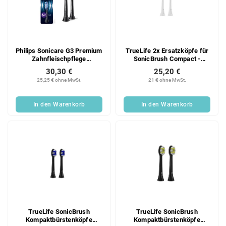
Philips Sonicare G3 Premium
TrueLife 2x Ersatzköpfe für
Zahnfleischpflege
SonicBrush Compact -
HX9052/88 Ersatzkopf, 2
Sensitiv
30,30 €
25,20 €
Stück, schwarz, für
25,25 € ohne MwSt.
21 € ohne MwSt.
Zahnfleisch- und
Implantatpflege
In den Warenkorb
In den Warenkorb
TrueLife SonicBrush
TrueLife SonicBrush
Kompaktbürstenköpfe
Kompaktbürstenköpfe