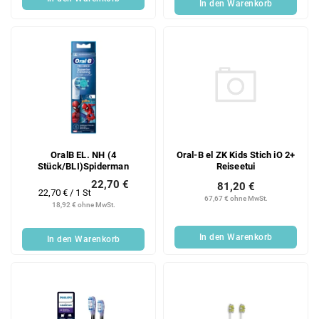
k
In den Warenkorb
t
e
Oral-B el ZK Kids Stich iO 2+
OralB EL. NH (4
Reiseetui
Stück/BLI)Spiderman
22,70 €
81,20 €
Verkaufspreis:
22,70 € / 1 St
67,67 € ohne MwSt.
18,92 € ohne MwSt.
In den Warenkorb
In den Warenkorb