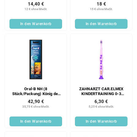
Schwarz Weiß
Schwarz Sensitiv
14,40 €
18 €
12 € ohne MwSt.
15 € ohne MwSt.
In den Warenkorb
In den Warenkorb
Oral-B NH (8
ZAHNARZT CAR.ELMEX
Stück/Packung) König der
KINDERTRAINING 0-3
Löwen EB60
JAHRE
42,90 €
6,30 €
35,75 € ohne MwSt.
5,25 € ohne MwSt.
In den Warenkorb
In den Warenkorb