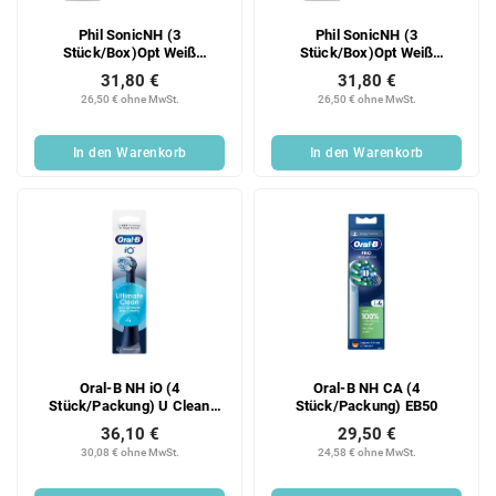
Phil SonicNH (3
Phil SonicNH (3
Stück/Box)Opt Weiß
Stück/Box)Opt Weiß
HX6063/88
HX6063/87
31,80 €
31,80 €
26,50 € ohne MwSt.
26,50 € ohne MwSt.
In den Warenkorb
In den Warenkorb
Oral-B NH iO (4
Oral-B NH CA (4
Stück/Packung) U Clean
Stück/Packung) EB50
Black
36,10 €
29,50 €
30,08 € ohne MwSt.
24,58 € ohne MwSt.