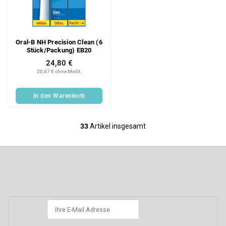
Oral-B NH Precision Clean (6
Stück/Packung) EB20
24,80 €
20,67 € ohne MwSt.
In den Warenkorb
33
Artikel insgesamt
S
t
e
F
u
u
e
ß
Newsletter abonnieren
r
z
e
e
l
i
e
l
m