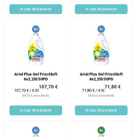
In den Warenkorb
In den Warenkorb
Ariel Plus Gel Frischluft
Ariel Plus Gel Frischluft
6x2,25l/50PD
4x2,25l/50PD
107,70 €
71,80 €
Verkaufspreis:
Verkaufspreis:
107,70 € / 6 St
71,80 € / 4 St
89,75 € ohne MwSt.
59,83 € ohne MwSt.
In den Warenkorb
In den Warenkorb