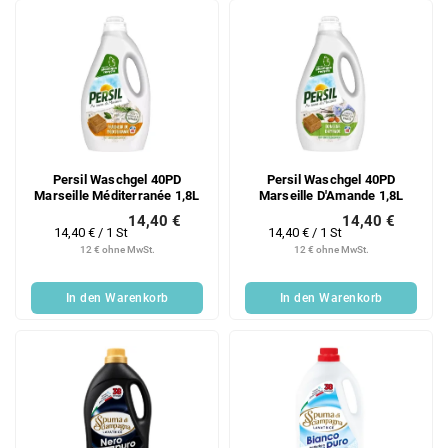
Persil Waschgel 40PD
Persil Waschgel 40PD
Marseille Méditerranée 1,8L
Marseille D'Amande 1,8L
14,40 €
14,40 €
Verkaufspreis:
Verkaufspreis:
14,40 € / 1 St
14,40 € / 1 St
12 € ohne MwSt.
12 € ohne MwSt.
In den Warenkorb
In den Warenkorb