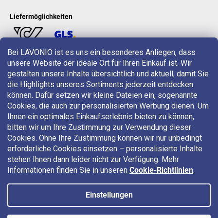
Liefermöglichkeiten
Bei LAVONIO ist es uns ein besonderes Anliegen, dass
unsere Website der ideale Ort für Ihren Einkauf ist. Wir
LAVONIO in der Welt
gestalten unsere Inhalte übersichtlich und aktuell, damit Sie
die Highlights unseres Sortiments jederzeit entdecken
können. Dafür setzen wir kleine Dateien ein, sogenannte
Cookies, die auch zur personalisierten Werbung dienen. Um
Ihnen ein optimales Einkaufserlebnis bieten zu können,
bitten wir um Ihre Zustimmung zur Verwendung dieser
Für Aktionen, Gewinnspiele und Rabatte folgen Sie uns auf:
Cookies. Ohne Ihre Zustimmung können wir nur unbedingt
erforderliche Cookies einsetzen – personalisierte Inhalte
stehen Ihnen dann leider nicht zur Verfügung. Mehr
Informationen finden Sie in unseren
Cookie-Richtlinien
.
Einstellungen
Copyright 2026
LAVONIO.at
. Alle Rechte vorbehalten.