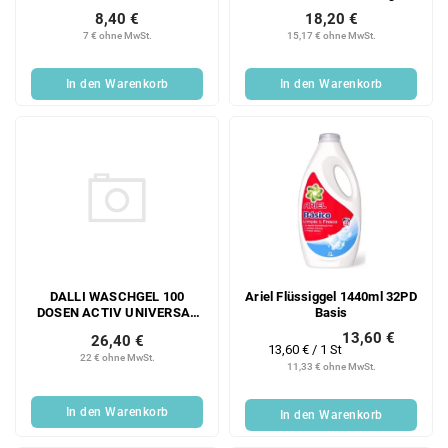
71 Dosen, 5 l
18,20 €
8,40 €
15,17 € ohne MwSt.
7 € ohne MwSt.
In den Warenkorb
In den Warenkorb
DALLI WASCHGEL 100
Ariel Flüssiggel 1440ml 32PD
DOSEN ACTIV UNIVERSAL
Basis
4,5 L
13,60 €
26,40 €
Verkaufspreis:
13,60 € / 1 St
22 € ohne MwSt.
11,33 € ohne MwSt.
In den Warenkorb
In den Warenkorb