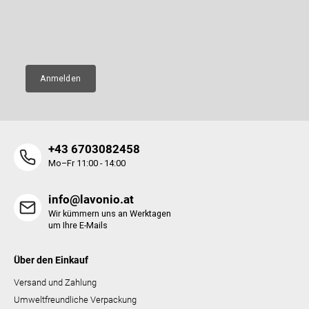
i
n
l
t
E-Mail
e
e
d
e
r
Anmelden
L
i
s
t
e
+43 6703082458
Mo–Fr 11:00 - 14:00
info@lavonio.at
Wir kümmern uns an Werktagen
um Ihre E-Mails
Über den Einkauf
Versand und Zahlung
Umweltfreundliche Verpackung