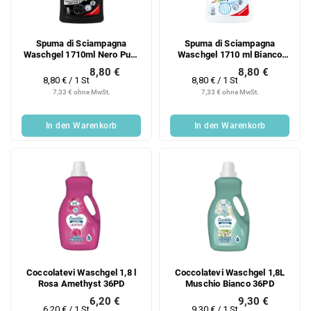
Spuma di Sciampagna
Spuma di Sciampagna
Waschgel 1710ml Nero Puro
Waschgel 1710 ml Bianco
38PD
Puro 38PD
8,80 €
8,80 €
Verkaufspreis:
Verkaufspreis:
8,80 € / 1 St
8,80 € / 1 St
7,33 € ohne MwSt.
7,33 € ohne MwSt.
In den Warenkorb
In den Warenkorb
Coccolatevi Waschgel 1,8 l
Coccolatevi Waschgel 1,8L
Rosa Amethyst 36PD
Muschio Bianco 36PD
6,20 €
9,30 €
Verkaufspreis:
Verkaufspreis:
6,20 € / 1 St
9,30 € / 1 St