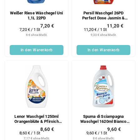
Weißer Riese Wäschegel Uni
Persil Waschgel 26PD
1,1L 22PD
Perfect Dose Jasmin &
Zitrone 858 ml
7,20 €
11,20 €
Verkaufspreis:
Verkaufspreis:
7,20 € / 1 St
11,20 € / 1 St
6 € ohne MwSt.
9,33 € ohne MwSt.
In den Warenkorb
In den Warenkorb
Lenor Waschgel 1250ml
Spuma di Sciampagna
Orangenblüte & Pfirsich
Waschgel 1620ml Bianco
25PD
Puro 36PD
8,60 €
9,60 €
Verkaufspreis:
Verkaufspreis:
8,60 € / 1 St
9,60 € / 1 St
7,17 € ohne MwSt.
8 € ohne MwSt.