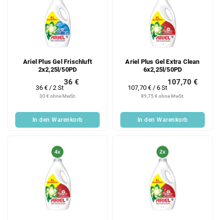
Ariel Plus Gel Frischluft
Ariel Plus Gel Extra Clean
2x2,25l/50PD
6x2,25l/50PD
36 €
107,70 €
Verkaufspreis:
Verkaufspreis:
36 € / 2 St
107,70 € / 6 St
30 € ohne MwSt.
89,75 € ohne MwSt.
In den Warenkorb
In den Warenkorb