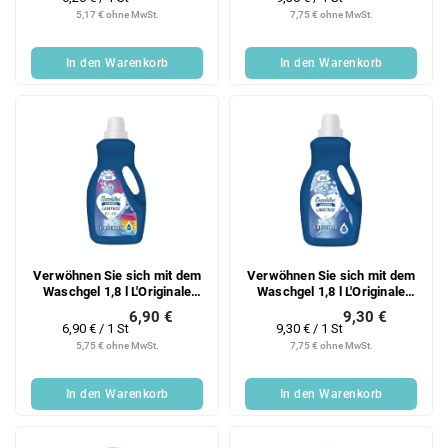
5,17 € ohne MwSt.
7,75 € ohne MwSt.
In den Warenkorb
In den Warenkorb
Verwöhnen Sie sich mit dem
Verwöhnen Sie sich mit dem
Waschgel 1,8 l L'Originale
Waschgel 1,8 l L'Originale
Color 36PD
36PD
6,90 €
9,30 €
Verkaufspreis:
Verkaufspreis:
6,90 € / 1 St
9,30 € / 1 St
5,75 € ohne MwSt.
7,75 € ohne MwSt.
In den Warenkorb
In den Warenkorb