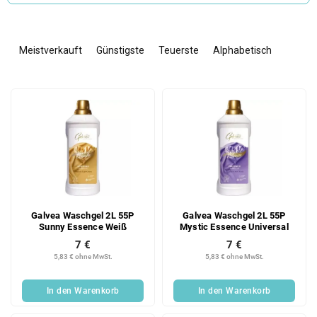
P
r
Meistverkauft
Günstigste
Teuerste
Alphabetisch
o
d
L
u
i
k
s
t
t
s
e
o
d
r
e
t
r
i
Galvea Waschgel 2L 55P
Galvea Waschgel 2L 55P
P
e
Sunny Essence Weiß
Mystic Essence Universal
r
r
7 €
7 €
o
u
5,83 € ohne MwSt.
5,83 € ohne MwSt.
d
n
u
g
In den Warenkorb
In den Warenkorb
k
t