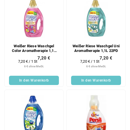
Weißer Riese Waschgel
Weißer Riese Waschgel Uni
Color Aromatherapie 1,1L
Aromatherapie 1,1L 22PD
22PD
7,20 €
7,20 €
Verkaufspreis:
Verkaufspreis:
7,20 € / 1 St
7,20 € / 1 St
6 € ohne MwSt.
6 € ohne MwSt.
In den Warenkorb
In den Warenkorb