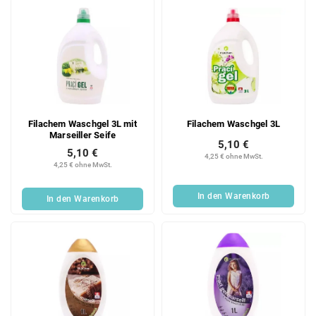
e
Filachem Waschgel 3L mit
Filachem Waschgel 3L
Marseiller Seife
5,10 €
5,10 €
4,25 € ohne MwSt.
4,25 € ohne MwSt.
In den Warenkorb
In den Warenkorb