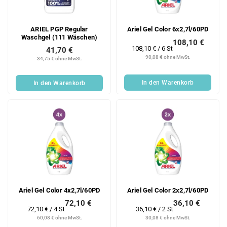
ARIEL PGP Regular
Ariel Gel Color 6x2,7l/60PD
Waschgel (111 Wäschen)
108,10 €
Verkaufspreis:
108,10 € / 6 St
41,70 €
90,08 € ohne MwSt.
34,75 € ohne MwSt.
In den Warenkorb
In den Warenkorb
Ariel Gel Color 4x2,7l/60PD
Ariel Gel Color 2x2,7l/60PD
72,10 €
36,10 €
Verkaufspreis:
Verkaufspreis:
72,10 € / 4 St
36,10 € / 2 St
60,08 € ohne MwSt.
30,08 € ohne MwSt.