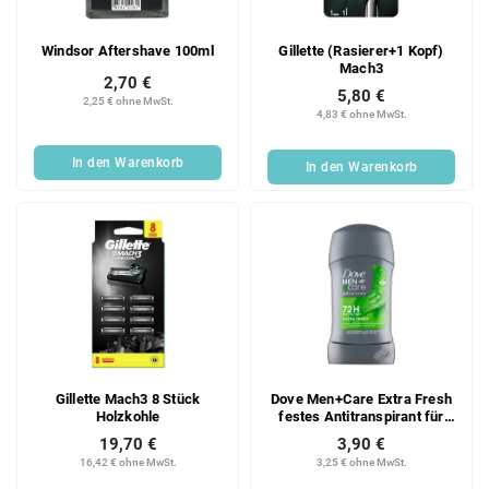
Windsor Aftershave 100ml
Gillette (Rasierer+1 Kopf)
Mach3
2,70 €
5,80 €
2,25 € ohne MwSt.
4,83 € ohne MwSt.
In den Warenkorb
In den Warenkorb
Gillette Mach3 8 Stück
Dove Men+Care Extra Fresh
Holzkohle
festes Antitranspirant für
Männer 50 ml
19,70 €
3,90 €
16,42 € ohne MwSt.
3,25 € ohne MwSt.