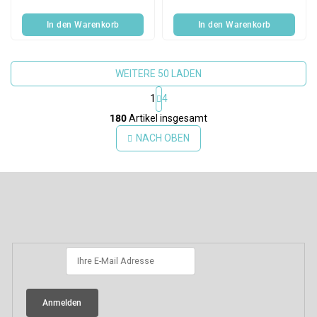
In den Warenkorb
In den Warenkorb
WEITERE 50 LADEN
1
4
S
180
Artikel insgesamt
t
e
NACH OBEN
u
e
F
r
e
u
l
ß
Newsletter abonnieren
e
z
m
e
e
i
n
l
t
e
e
d
Anmelden
e