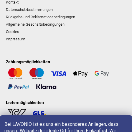
Kontakt
Datenschutzbestimmungen
Rückgabe-und Reklamationsbedingungen
Allgemeine Geschäftsbedingungen
Cookies
Impressum
Zahlungsmöglichkeiten
Liefermöglichkeiten
Bei LAVONIO ist es uns ein besonderes Anliegen, dass
unsere Website der ideale Ort für Ihren Einkauf ist. Wir
LAVONIO in der Welt