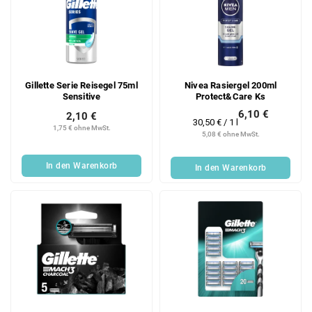
Gillette Serie Reisegel 75ml
Nivea Rasiergel 200ml
Sensitive
Protect&Care Ks
6,10 €
2,10 €
Verkaufspreis:
30,50 € / 1 l
1,75 € ohne MwSt.
5,08 € ohne MwSt.
In den Warenkorb
In den Warenkorb