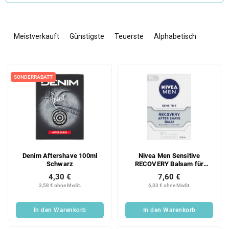
P
r
Meistverkauft
Günstigste
Teuerste
Alphabetisch
o
d
L
u
i
k
SONDERRABATT
s
t
t
s
e
o
d
r
e
t
r
i
Denim Aftershave 100ml
Nivea Men Sensitive
P
e
Schwarz
RECOVERY Balsam für
r
r
empfindliche Haut 100 ml
4,30 €
7,60 €
o
u
3,58 € ohne MwSt.
6,33 € ohne MwSt.
d
n
u
g
In den Warenkorb
In den Warenkorb
k
t