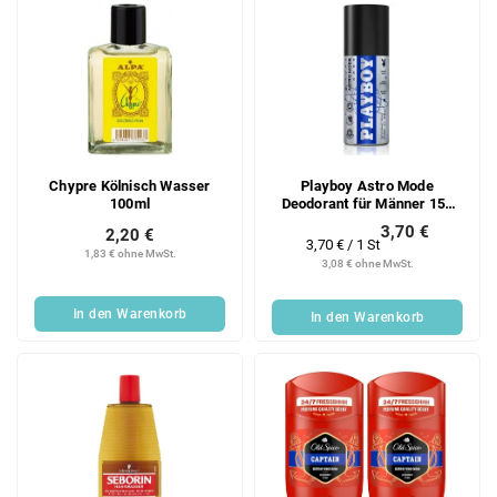
Chypre Kölnisch Wasser
Playboy Astro Mode
100ml
Deodorant für Männer 150
ml
3,70 €
2,20 €
Verkaufspreis:
3,70 € / 1 St
1,83 € ohne MwSt.
3,08 € ohne MwSt.
In den Warenkorb
In den Warenkorb