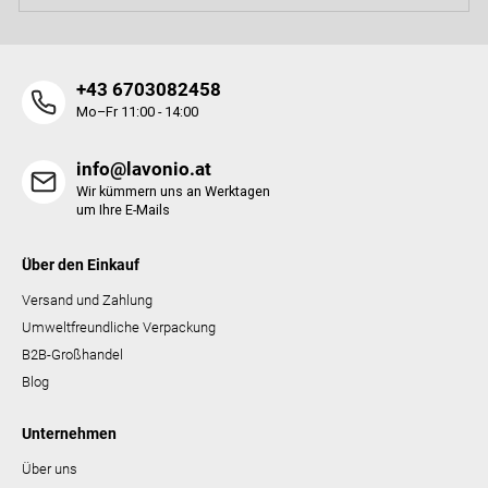
r
L
i
s
+43 6703082458
t
Mo–Fr 11:00 - 14:00
e
info@lavonio.at
Wir kümmern uns an Werktagen
um Ihre E-Mails
Über den Einkauf
Versand und Zahlung
Umweltfreundliche Verpackung
B2B-Großhandel
Blog
Unternehmen
Über uns