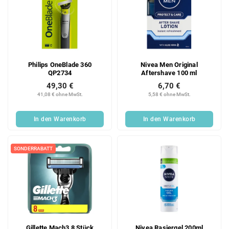
Philips OneBlade 360
Nivea Men Original
QP2734
Aftershave 100 ml
49,30 €
6,70 €
41,08 € ohne MwSt.
5,58 € ohne MwSt.
In den Warenkorb
In den Warenkorb
SONDERRABATT
Gillette Mach3 8 Stück
Nivea Rasiergel 200ml