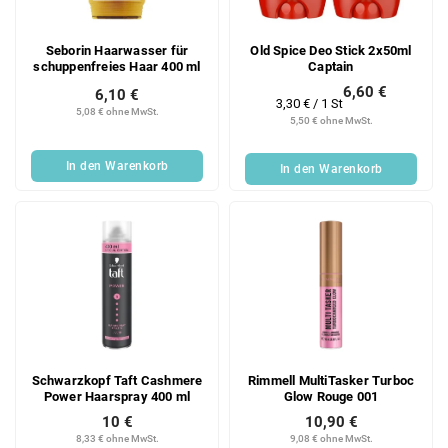
Seborin Haarwasser für
Old Spice Deo Stick 2x50ml
schuppenfreies Haar 400 ml
Captain
6,60 €
6,10 €
Verkaufspreis:
3,30 € / 1 St
5,08 € ohne MwSt.
5,50 € ohne MwSt.
In den Warenkorb
In den Warenkorb
Schwarzkopf Taft Cashmere
Rimmell MultiTasker Turboc
Power Haarspray 400 ml
Glow Rouge 001
10 €
10,90 €
8,33 € ohne MwSt.
9,08 € ohne MwSt.