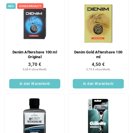
e
NEU
SONDERRABATT
Denim Aftershave 100 ml
Denim Gold Aftershave 100
Original
ml
3,70 €
4,50 €
3,08 € ohne MwSt.
3,75 € ohne MwSt.
In den Warenkorb
In den Warenkorb