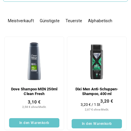
P
r
Meistverkauft
Günstigste
Teuerste
Alphabetisch
o
d
L
u
i
k
s
t
t
s
e
o
d
r
e
t
r
i
Dove Shampoo MEN 250ml
Dixi Men Anti-Schuppen-
P
e
Clean Fresh
Shampoo, 400 ml
r
r
3,20 €
3,10 €
o
u
Verkaufspreis:
3,20 € / 1 St
2,58 € ohne MwSt.
d
n
2,67 € ohne MwSt.
u
g
k
In den Warenkorb
In den Warenkorb
t