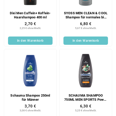
Dixi Men Caffein+ Koffein-
SYOSS MEN CLEAN & COOL
Haarshampoo 400 ml
Shampoo für normales bis
fettiges Haar, 440 ml
2,70 €
6,80 €
2,25 € ohne MwSt.
5,67 € ohne MwSt.
In den Warenkorb
In den Warenkorb
Schauma Shampoo 250ml
SCHAUMA SHAMPOO
für Männer
750ML MEN SPORTS Power
XXL
3,70 €
6,30 €
3,08 € ohne MwSt.
5,25 € ohne MwSt.