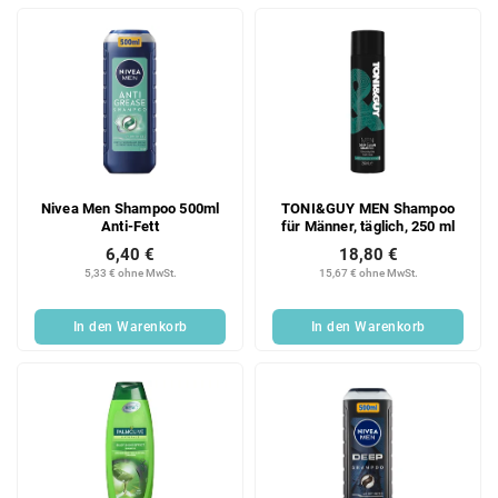
e
Nivea Men Shampoo 500ml
TONI&GUY MEN Shampoo
Anti-Fett
für Männer, täglich, 250 ml
6,40 €
18,80 €
5,33 € ohne MwSt.
15,67 € ohne MwSt.
In den Warenkorb
In den Warenkorb