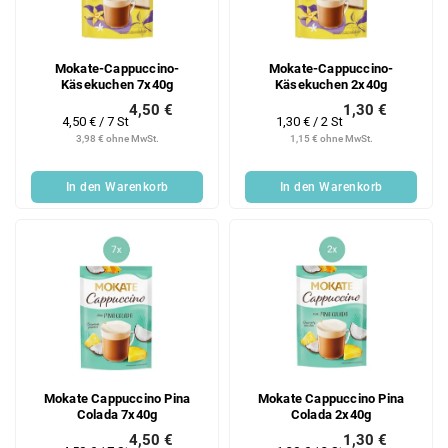
Mokate-Cappuccino-
Mokate-Cappuccino-
Käsekuchen 7x40g
Käsekuchen 2x40g
4,50 €
1,30 €
Verkaufspreis:
Verkaufspreis:
4,50 € / 7 St
1,30 € / 2 St
3,98 € ohne MwSt.
1,15 € ohne MwSt.
In den Warenkorb
In den Warenkorb
Mokate Cappuccino Pina
Mokate Cappuccino Pina
Colada 7x40g
Colada 2x40g
4,50 €
1,30 €