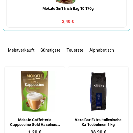
Mokate 3in1 Irish Bag 10 170g
2,40 €
P
r
Meistverkauft
Günstigste
Teuerste
Alphabetisch
o
d
L
u
i
k
s
t
t
s
e
o
d
r
e
t
r
i
Mokate Caffetteria
Vero Bar Extra italienische
P
e
Cappuccino Gold Haselnuss
Kaffeebohnen 1 kg
r
r
100g
1,20 €
38,90 €