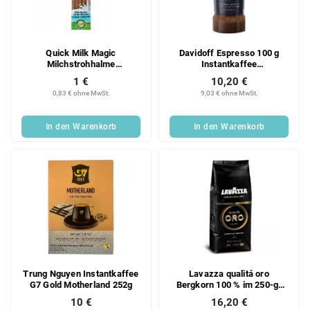
Quick Milk Magic
Davidoff Espresso 100 g
Milchstrohhalme
Instantkaffee
Karamellgeschmack 30 g
Zartbitterschokolade
1 €
10,20 €
0,83 € ohne MwSt.
9,03 € ohne MwSt.
In den Warenkorb
In den Warenkorb
Trung Nguyen Instantkaffee
Lavazza qualitá oro
G7 Gold Motherland 252g
Bergkorn 100 % im 250-g-
Beutel
10 €
16,20 €