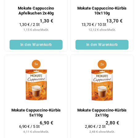
Mokate Cappuccino
Mokate Cappuccino-Kürbis
Apfelkuchen 2x40g
10x110g
1,30 €
13,70 €
Verkaufspreis:
Verkaufspreis:
1,30 € / 2 St
13,70 € / 10 St
1,15 € ohne MwSt.
12,12 € ohne MwSt.
In den Warenkorb
In den Warenkorb
Mokate Cappuccino-Kürbis
Mokate Cappuccino-Kürbis
5x110g
2x110g
6,90 €
2,80 €
Verkaufspreis:
Verkaufspreis:
6,90 € / 5 St
2,80 € / 2 St
6,11 € ohne MwSt.
2,48 € ohne MwSt.