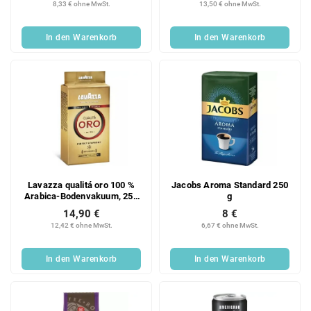
8,33 € ohne MwSt.
13,50 € ohne MwSt.
In den Warenkorb
In den Warenkorb
Lavazza qualitá oro 100 %
Jacobs Aroma Standard 250
Arabica-Bodenvakuum, 250
g
g
14,90 €
8 €
12,42 € ohne MwSt.
6,67 € ohne MwSt.
In den Warenkorb
In den Warenkorb