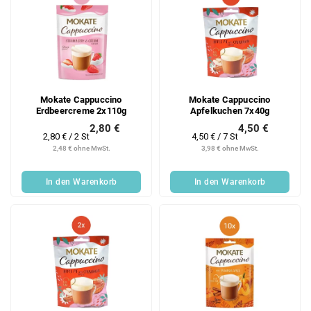
Mokate Cappuccino
Mokate Cappuccino
Erdbeercreme 2x110g
Apfelkuchen 7x40g
2,80 €
4,50 €
Verkaufspreis:
Verkaufspreis:
2,80 € / 2 St
4,50 € / 7 St
2,48 € ohne MwSt.
3,98 € ohne MwSt.
In den Warenkorb
In den Warenkorb