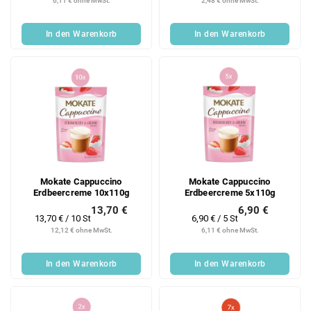
6,11 € ohne MwSt.
2,48 € ohne MwSt.
In den Warenkorb
In den Warenkorb
Mokate Cappuccino
Mokate Cappuccino
Erdbeercreme 10x110g
Erdbeercreme 5x110g
13,70 €
6,90 €
Verkaufspreis:
Verkaufspreis:
13,70 € / 10 St
6,90 € / 5 St
12,12 € ohne MwSt.
6,11 € ohne MwSt.
In den Warenkorb
In den Warenkorb