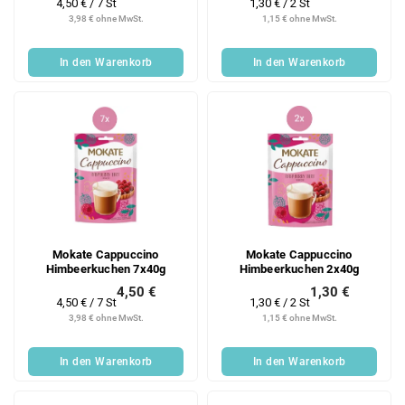
Verkaufspreis:
Verkaufspreis:
4,50 € / 7 St
1,30 € / 2 St
3,98 € ohne MwSt.
1,15 € ohne MwSt.
In den Warenkorb
In den Warenkorb
Mokate Cappuccino
Mokate Cappuccino
Himbeerkuchen 7x40g
Himbeerkuchen 2x40g
4,50 €
1,30 €
Verkaufspreis:
Verkaufspreis:
4,50 € / 7 St
1,30 € / 2 St
3,98 € ohne MwSt.
1,15 € ohne MwSt.
In den Warenkorb
In den Warenkorb