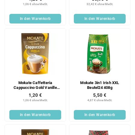
o
u
1,06 € ohne MwSt.
32,42 € ohne MwSt.
d
n
u
g
In den Warenkorb
In den Warenkorb
k
t
e
Mokate Caffetteria
Mokate 3in1 Irish XXL
Cappuccino Gold Vanille
Beutel24 408g
100g
1,20 €
5,50 €
1,06 € ohne MwSt.
4,87 € ohne MwSt.
In den Warenkorb
In den Warenkorb