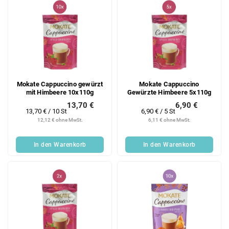
Mokate Cappuccino gewürzt
Mokate Cappuccino
mit Himbeere 10x110g
Gewürzte Himbeere 5x110g
13,70 €
6,90 €
Verkaufspreis:
Verkaufspreis:
13,70 € / 10 St
6,90 € / 5 St
12,12 € ohne MwSt.
6,11 € ohne MwSt.
In den Warenkorb
In den Warenkorb