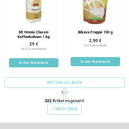
DE Omnia Classic
Bikava Frappé 150 g
Kaffeebohnen 1 kg
2,90 €
29 €
2,42 € ohne MwSt.
24,17 € ohne MwSt.
In den Warenkorb
In den Warenkorb
WEITERE 50 LADEN
1
7
S
322
Artikel insgesamt
t
e
NACH OBEN
u
e
F
r