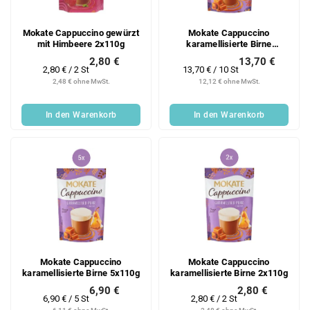
Mokate Cappuccino gewürzt
Mokate Cappuccino
mit Himbeere 2x110g
karamellisierte Birne
10x110g
2,80 €
13,70 €
Verkaufspreis:
Verkaufspreis:
2,80 € / 2 St
13,70 € / 10 St
2,48 € ohne MwSt.
12,12 € ohne MwSt.
In den Warenkorb
In den Warenkorb
Mokate Cappuccino
Mokate Cappuccino
karamellisierte Birne 5x110g
karamellisierte Birne 2x110g
6,90 €
2,80 €
Verkaufspreis:
Verkaufspreis:
6,90 € / 5 St
2,80 € / 2 St