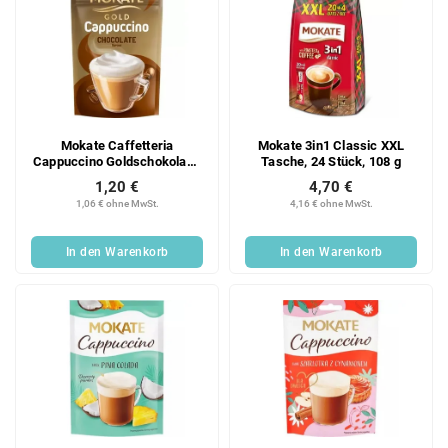
Mokate Caffetteria
Mokate 3in1 Classic XXL
Cappuccino Goldschokolade
Tasche, 24 Stück, 108 g
100g
1,20 €
4,70 €
1,06 € ohne MwSt.
4,16 € ohne MwSt.
In den Warenkorb
In den Warenkorb