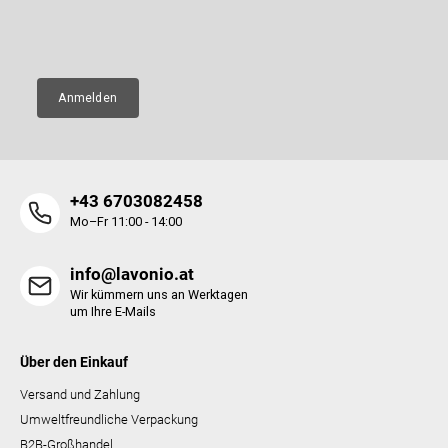
l
E-Mail
e
Anmelden
+43 6703082458
Mo–Fr 11:00 - 14:00
info@lavonio.at
Wir kümmern uns an Werktagen
um Ihre E-Mails
Über den Einkauf
Versand und Zahlung
Umweltfreundliche Verpackung
B2B-Großhandel