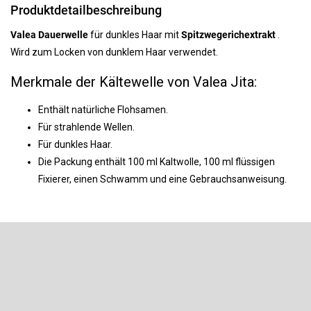
Produktdetailbeschreibung
Valea Dauerwelle
für dunkles Haar mit
Spitzwegerichextrakt
.
Wird zum Locken von dunklem Haar verwendet.
Merkmale der Kältewelle von Valea Jita:
Enthält natürliche Flohsamen.
Für strahlende Wellen.
Für dunkles Haar.
Die Packung enthält 100 ml Kaltwolle, 100 ml flüssigen
Fixierer, einen Schwamm und eine Gebrauchsanweisung.
F
u
ß
Newsletter abonnieren
z
e
Legen Sie Ihre E-Mail ein und wir werden Ihnen Informationen über
neue Produkte in unserem E-Shop zusenden.
i