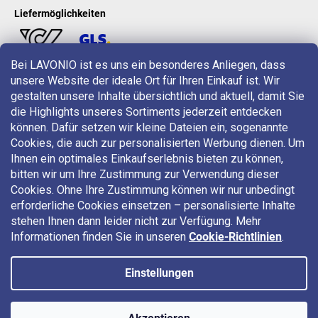
Liefermöglichkeiten
Bei LAVONIO ist es uns ein besonderes Anliegen, dass
unsere Website der ideale Ort für Ihren Einkauf ist. Wir
LAVONIO in der Welt
gestalten unsere Inhalte übersichtlich und aktuell, damit Sie
die Highlights unseres Sortiments jederzeit entdecken
können. Dafür setzen wir kleine Dateien ein, sogenannte
Cookies, die auch zur personalisierten Werbung dienen. Um
Ihnen ein optimales Einkaufserlebnis bieten zu können,
bitten wir um Ihre Zustimmung zur Verwendung dieser
Für Aktionen, Gewinnspiele und Rabatte folgen Sie uns auf:
Cookies. Ohne Ihre Zustimmung können wir nur unbedingt
erforderliche Cookies einsetzen – personalisierte Inhalte
stehen Ihnen dann leider nicht zur Verfügung. Mehr
Informationen finden Sie in unseren
Cookie-Richtlinien
.
Einstellungen
Copyright 2026
LAVONIO.at
. Alle Rechte vorbehalten.