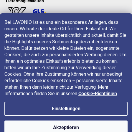
Liefermöglichkeiten
Bei LAVONIO ist es uns ein besonderes Anliegen, dass
unsere Website der ideale Ort für Ihren Einkauf ist. Wir
LAVONIO in der Welt
gestalten unsere Inhalte übersichtlich und aktuell, damit Sie
die Highlights unseres Sortiments jederzeit entdecken
können. Dafür setzen wir kleine Dateien ein, sogenannte
Cookies, die auch zur personalisierten Werbung dienen. Um
Ihnen ein optimales Einkaufserlebnis bieten zu können,
bitten wir um Ihre Zustimmung zur Verwendung dieser
Für Aktionen, Gewinnspiele und Rabatte folgen Sie uns auf:
Cookies. Ohne Ihre Zustimmung können wir nur unbedingt
erforderliche Cookies einsetzen – personalisierte Inhalte
stehen Ihnen dann leider nicht zur Verfügung. Mehr
Informationen finden Sie in unseren
Cookie-Richtlinien
.
Einstellungen
Copyright 2026
LAVONIO.at
. Alle Rechte vorbehalten.
Akzeptieren