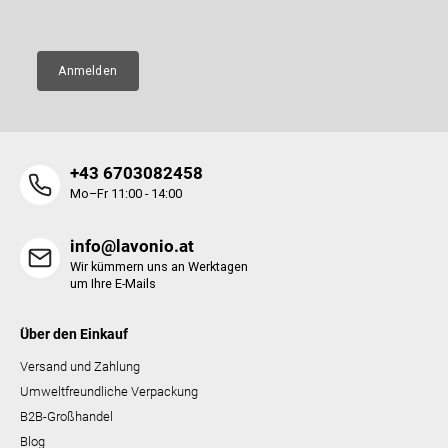
E-Mail
e
e
n
t
e
Anmelden
d
e
r
L
i
+43 6703082458
s
t
Mo–Fr 11:00 - 14:00
e
info@lavonio.at
Wir kümmern uns an Werktagen
um Ihre E-Mails
Über den Einkauf
Versand und Zahlung
Umweltfreundliche Verpackung
B2B-Großhandel
Blog