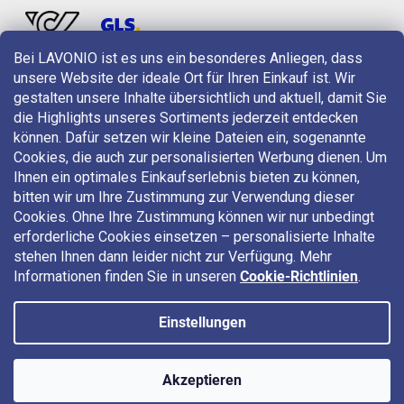
Bei LAVONIO ist es uns ein besonderes Anliegen, dass
unsere Website der ideale Ort für Ihren Einkauf ist. Wir
LAVONIO in der Welt
gestalten unsere Inhalte übersichtlich und aktuell, damit Sie
die Highlights unseres Sortiments jederzeit entdecken
können. Dafür setzen wir kleine Dateien ein, sogenannte
Cookies, die auch zur personalisierten Werbung dienen. Um
Ihnen ein optimales Einkaufserlebnis bieten zu können,
bitten wir um Ihre Zustimmung zur Verwendung dieser
Für Aktionen, Gewinnspiele und Rabatte folgen Sie uns auf:
Cookies. Ohne Ihre Zustimmung können wir nur unbedingt
erforderliche Cookies einsetzen – personalisierte Inhalte
stehen Ihnen dann leider nicht zur Verfügung. Mehr
Informationen finden Sie in unseren
Cookie-Richtlinien
.
Einstellungen
Copyright 2026
LAVONIO.at
. Alle Rechte vorbehalten.
Akzeptieren