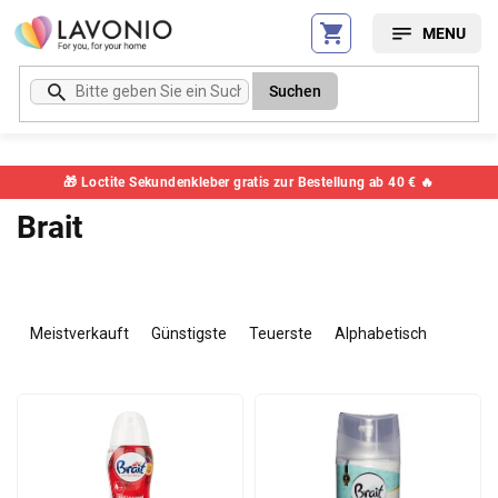
Zum
Inhalt
springen
Suchen
🎁 Loctite Sekundenkleber gratis zur Bestellung ab 40 € 🔥
Brait
P
r
Meistverkauft
Günstigste
Teuerste
Alphabetisch
o
d
L
u
i
k
s
t
t
s