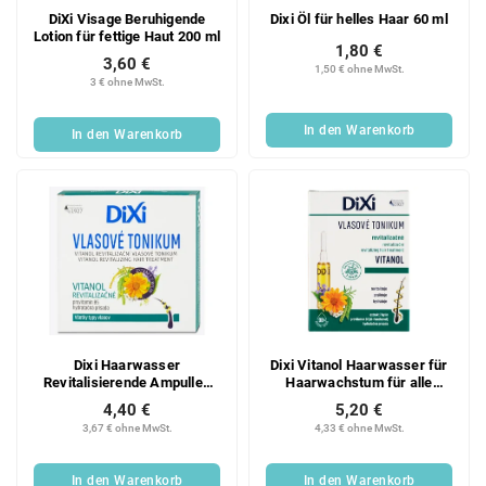
DiXi Visage Beruhigende
Dixi Öl für helles Haar 60 ml
Lotion für fettige Haut 200 ml
1,80 €
3,60 €
1,50 € ohne MwSt.
3 € ohne MwSt.
In den Warenkorb
In den Warenkorb
Dixi Haarwasser
Dixi Vitanol Haarwasser für
Revitalisierende Ampullen
Haarwachstum für alle
6x10ml
Haartypen in Ampullen 7 x
4,40 €
5,20 €
10 ml
3,67 € ohne MwSt.
4,33 € ohne MwSt.
In den Warenkorb
In den Warenkorb