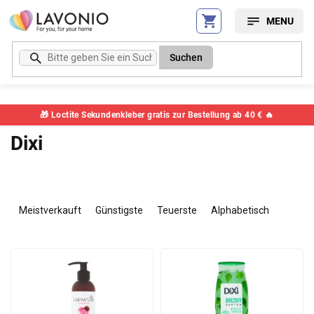
Zum
Inhalt
springen
Suchen
🎁 Loctite Sekundenkleber gratis zur Bestellung ab 40 € 🔥
Dixi
P
r
Meistverkauft
Günstigste
Teuerste
Alphabetisch
o
d
L
u
i
k
s
t
t
s