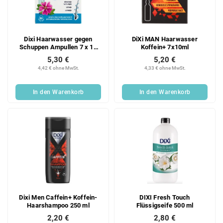
Dixi Haarwasser gegen
DiXi MAN Haarwasser
Schuppen Ampullen 7 x 10
Koffein+ 7x10ml
ml
Neuheit!
5,30 €
5,20 €
4,42 € ohne MwSt.
4,33 € ohne MwSt.
In den Warenkorb
In den Warenkorb
Dixi Men Caffein+ Koffein-
DIXI Fresh Touch
Haarshampoo 250 ml
Flüssigseife 500 ml
2,20 €
2,80 €