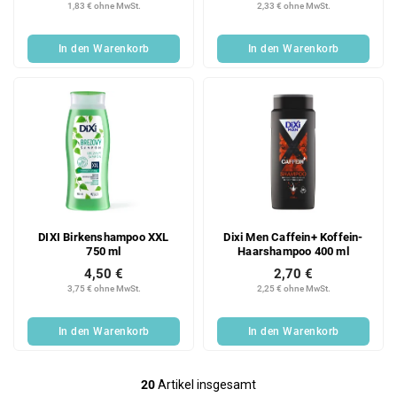
1,83 € ohne MwSt.
2,33 € ohne MwSt.
In den Warenkorb
In den Warenkorb
DIXI Birkenshampoo XXL
Dixi Men Caffein+ Koffein-
750 ml
Haarshampoo 400 ml
4,50 €
2,70 €
3,75 € ohne MwSt.
2,25 € ohne MwSt.
In den Warenkorb
In den Warenkorb
20
Artikel insgesamt
S