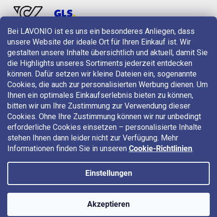
Bei LAVONIO ist es uns ein besonderes Anliegen, dass
unsere Website der ideale Ort für Ihren Einkauf ist. Wir
LAVONIO in der Welt
gestalten unsere Inhalte übersichtlich und aktuell, damit Sie
die Highlights unseres Sortiments jederzeit entdecken
können. Dafür setzen wir kleine Dateien ein, sogenannte
Cookies, die auch zur personalisierten Werbung dienen. Um
Ihnen ein optimales Einkaufserlebnis bieten zu können,
bitten wir um Ihre Zustimmung zur Verwendung dieser
Für Aktionen, Gewinnspiele und Rabatte folgen Sie uns auf:
Cookies. Ohne Ihre Zustimmung können wir nur unbedingt
erforderliche Cookies einsetzen – personalisierte Inhalte
stehen Ihnen dann leider nicht zur Verfügung. Mehr
Informationen finden Sie in unseren
Cookie-Richtlinien
.
Einstellungen
Copyright 2026
LAVONIO.at
. Alle Rechte vorbehalten.
Akzeptieren