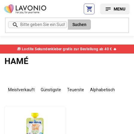
Zum
Inhalt
springen
Suchen
🎁 Loctite Sekundenkleber gratis zur Bestellung ab 40 € 🔥
HAMÉ
P
r
Meistverkauft
Günstigste
Teuerste
Alphabetisch
o
d
L
u
i
k
s
t
t
s