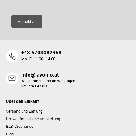
E-Mail
e
e
n
t
e
Anmelden
d
e
r
L
i
+43 6703082458
s
t
Mo–Fr 11:00 - 14:00
e
info@lavonio.at
Wir kümmern uns an Werktagen
um Ihre E-Mails
Über den Einkauf
Versand und Zahlung
Umweltfreundliche Verpackung
B2B-Großhandel
Blog