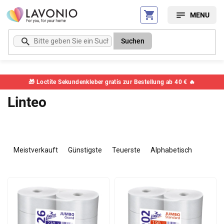
Zum
Inhalt
springen
Suchen
🎁 Loctite Sekundenkleber gratis zur Bestellung ab 40 € 🔥
Linteo
P
r
Meistverkauft
Günstigste
Teuerste
Alphabetisch
o
d
L
u
i
k
s
t
t
s