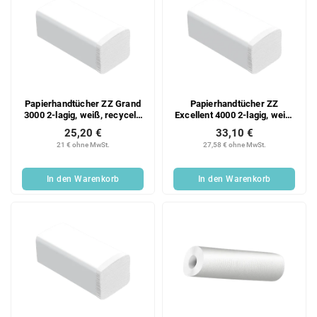
Papierhandtücher ZZ Grand
Papierhandtücher ZZ
3000 2-lagig, weiß, recycelt,
Excellent 4000 2-lagig, weiß,
20x150 Blatt Karton
Zellstoff, 20x200 Blatt
25,20 €
33,10 €
Karton
21 € ohne MwSt.
27,58 € ohne MwSt.
In den Warenkorb
In den Warenkorb