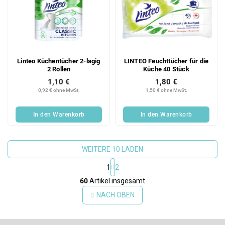
Linteo Küchentücher 2-lagig
LINTEO Feuchttücher für die
2 Rollen
Küche 40 Stück
1,10 €
1,80 €
0,92 € ohne MwSt.
1,50 € ohne MwSt.
In den Warenkorb
In den Warenkorb
WEITERE 10 LADEN
1
2
S
60
Artikel insgesamt
t
e
NACH OBEN
u
e
F
r