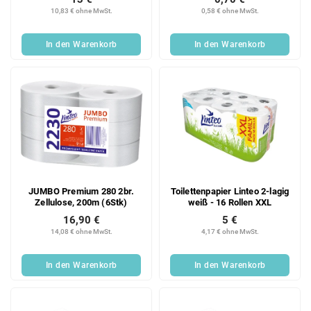
15 Stk.
10,83 € ohne MwSt.
0,58 € ohne MwSt.
In den Warenkorb
In den Warenkorb
JUMBO Premium 280 2br.
Toilettenpapier Linteo 2-lagig
Zellulose, 200m (6Stk)
weiß - 16 Rollen XXL
16,90 €
5 €
14,08 € ohne MwSt.
4,17 € ohne MwSt.
In den Warenkorb
In den Warenkorb