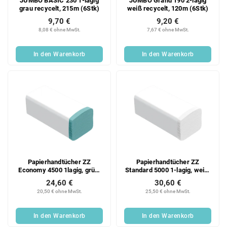
JUMBO BASIC 230 1-lagig
JUMBO Grand 190 2-lagig
grau recycelt, 215m (6Stk)
weiß recycelt, 120m (6Stk)
9,70 €
9,20 €
8,08 € ohne MwSt.
7,67 € ohne MwSt.
In den Warenkorb
In den Warenkorb
Papierhandtücher ZZ
Papierhandtücher ZZ
Economy 4500 1lagig, grün,
Standard 5000 1-lagig, weiß,
Recycling, 20x225 Blatt
Recycling, 20x250 Blatt
24,60 €
30,60 €
Karton
Karton
20,50 € ohne MwSt.
25,50 € ohne MwSt.
In den Warenkorb
In den Warenkorb