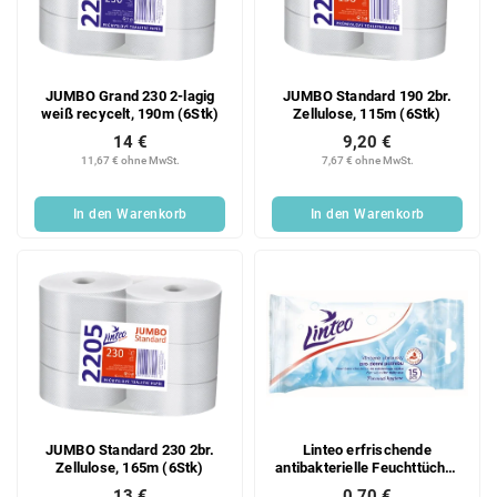
e
o
d
r
e
t
r
i
JUMBO Grand 230 2-lagig
JUMBO Standard 190 2br.
P
e
weiß recycelt, 190m (6Stk)
Zellulose, 115m (6Stk)
r
r
14 €
9,20 €
o
u
11,67 € ohne MwSt.
7,67 € ohne MwSt.
d
n
u
g
In den Warenkorb
In den Warenkorb
k
t
e
JUMBO Standard 230 2br.
Linteo erfrischende
Zellulose, 165m (6Stk)
antibakterielle Feuchttücher
für den täglichen Gebrauch
13 €
0,70 €