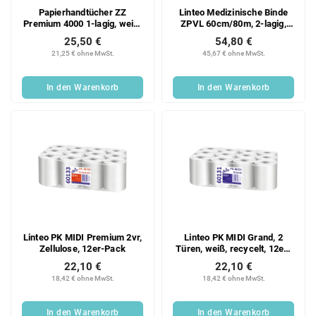
Papierhandtücher ZZ
Linteo Medizinische Binde
Premium 4000 1-lagig, weiß,
ZPVL 60cm/80m, 2-lagig,
Zellstoff, 20x200 Blatt,
Zellstoff, 6er Packung
25,50 €
54,80 €
Karton
21,25 € ohne MwSt.
45,67 € ohne MwSt.
In den Warenkorb
In den Warenkorb
Linteo PK MIDI Premium 2vr,
Linteo PK MIDI Grand, 2
Zellulose, 12er-Pack
Türen, weiß, recycelt, 12er-
Pack
22,10 €
22,10 €
18,42 € ohne MwSt.
18,42 € ohne MwSt.
In den Warenkorb
In den Warenkorb