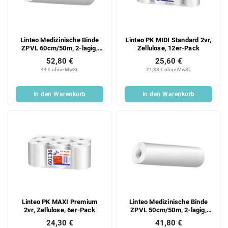
Linteo Medizinische Binde
Linteo PK MIDI Standard 2vr,
ZPVL 60cm/50m, 2-lagig,
Zellulose, 12er-Pack
Zellstoff, 9er Packung
52,80 €
25,60 €
44 € ohne MwSt.
21,33 € ohne MwSt.
In den Warenkorb
In den Warenkorb
Linteo PK MAXI Premium
Linteo Medizinische Binde
2vr, Zellulose, 6er-Pack
ZPVL 50cm/50m, 2-lagig,
Zellstoff, 9er Packung
24,30 €
41,80 €