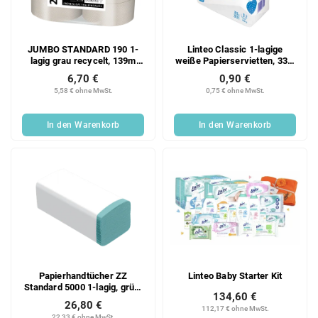
JUMBO STANDARD 190 1-
Linteo Classic 1-lagige
lagig grau recycelt, 139m
weiße Papierservietten, 33 x
(6Stk)
33 cm, 130g
6,70 €
0,90 €
5,58 € ohne MwSt.
0,75 € ohne MwSt.
In den Warenkorb
In den Warenkorb
Papierhandtücher ZZ
Linteo Baby Starter Kit
Standard 5000 1-lagig, grün,
134,60 €
Recycling, 20x250 Blatt
26,80 €
Karton
112,17 € ohne MwSt.
22,33 € ohne MwSt.