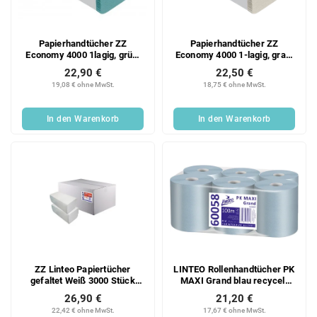
Papierhandtücher ZZ
Papierhandtücher ZZ
Economy 4000 1lagig, grün,
Economy 4000 1-lagig, grau,
Recycling, 20x200 Blatt
Recycling, 20x200 Blatt
22,90 €
22,50 €
Karton
Karton
19,08 € ohne MwSt.
18,75 € ohne MwSt.
In den Warenkorb
In den Warenkorb
ZZ Linteo Papiertücher
LINTEO Rollenhandtücher PK
gefaltet Weiß 3000 Stück
MAXI Grand blau recycelt
20x150 2-lagig Zellstoff
130 m, 6 Stk.
26,90 €
21,20 €
Ganzkarton 20 Stück
22,42 € ohne MwSt.
17,67 € ohne MwSt.