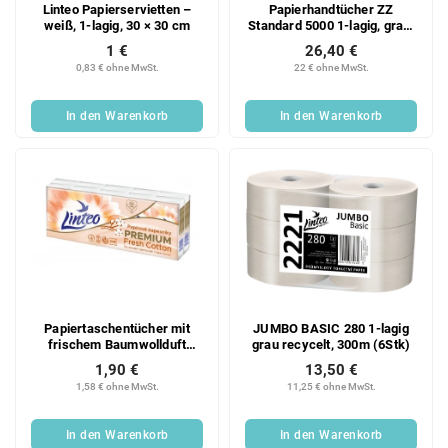
Linteo Papierservietten –
Papierhandtücher ZZ
weiß, 1-lagig, 30 × 30 cm
Standard 5000 1-lagig, grau,
Recycling, 20x250 Blatt
1 €
26,40 €
Karton
0,83 € ohne MwSt.
22 € ohne MwSt.
In den Warenkorb
In den Warenkorb
Papiertaschentücher mit
JUMBO BASIC 280 1-lagig
frischem Baumwollduft
grau recycelt, 300m (6Stk)
10x10 Stück 4-lagig
1,90 €
13,50 €
1,58 € ohne MwSt.
11,25 € ohne MwSt.
In den Warenkorb
In den Warenkorb