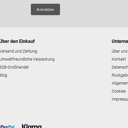
e
n über
l
Anmelden
e
m
e
n
t
e
Über den Einkauf
Untern
d
e
Versand und Zahlung
Über uns
r
Umweltfreundliche Verpackung
Kontakt
L
i
B2B-Großhandel
Datensc
s
Blog
Rückgab
t
e
Allgemei
Cookies
Impress