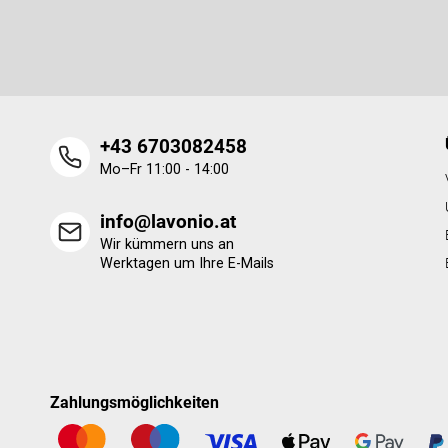
e
Legen Sie Ihre E-Mail ein und wir werden Ihnen Informatione
i
neue Produkte in unserem E-Shop zusenden.
l
e
+43 6703082458
Mo–Fr 11:00 - 14:00
info@lavonio.at
Wir kümmern uns an
Werktagen um Ihre E-Mails
Zahlungsmöglichkeiten