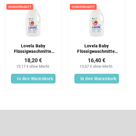
u
L
k
i
SONDERRABATT
SONDERRABATT
t
s
s
t
o
e
r
d
t
e
Lovela Baby
Lovela Baby
i
r
Flüssigwaschmittel
Flüssigwaschmittel
e
P
für Buntwäsche 50PD
für weiße Wäsche
r
18,20 €
16,40 €
r
4,5l
50PD 4,5l
u
15,17 € ohne MwSt.
13,67 € ohne MwSt.
o
n
d
In den Warenkorb
In den Warenkorb
g
u
k
t
e
F
u
ß
Newsletter abonnieren
z