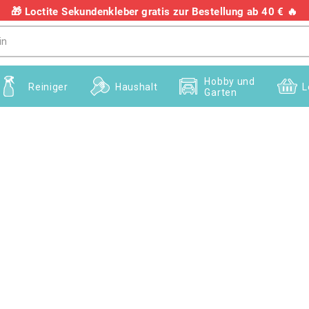
🎁 Loctite Sekundenkleber gratis zur Bestellung ab 40 € 🔥
+436703082458
Hobby und
Reiniger
Haushalt
L
Garten