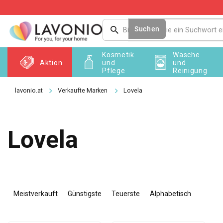
Zum
Inhalt
springen
Suchen
Kosmetik
Wäsche
Aktion
und
und
Pflege
Reinigung
Verkaufte Marken
Lovela
Lovela
P
r
Meistverkauft
Günstigste
Teuerste
Alphabetisch
o
d