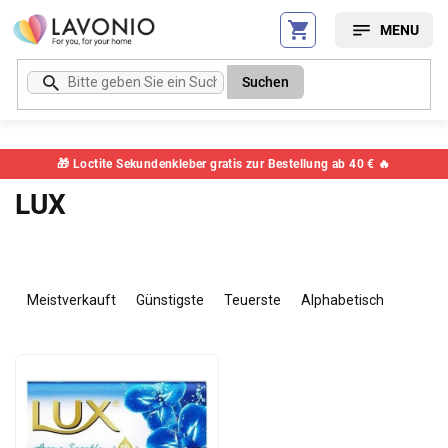
Zum
Inhalt
springen
Suchen
🎁 Loctite Sekundenkleber gratis zur Bestellung ab 40 € 🔥
LUX
P
r
Meistverkauft
Günstigste
Teuerste
Alphabetisch
o
d
L
u
i
k
s
t
t
s