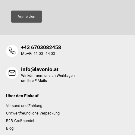
n
t
e
Anmelden
d
e
r
L
i
+43 6703082458
s
t
Mo–Fr 11:00 - 14:00
e
info@lavonio.at
Wir kümmern uns an Werktagen
um Ihre E-Mails
Über den Einkauf
Versand und Zahlung
Umweltfreundliche Verpackung
B2B-Großhandel
Blog