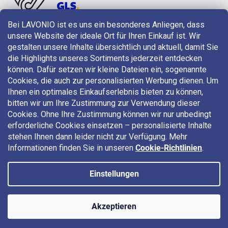
Bei LAVONIO ist es uns ein besonderes Anliegen, dass
unsere Website der ideale Ort für Ihren Einkauf ist. Wir
LAVONIO in der Welt
gestalten unsere Inhalte übersichtlich und aktuell, damit Sie
die Highlights unseres Sortiments jederzeit entdecken
können. Dafür setzen wir kleine Dateien ein, sogenannte
Cookies, die auch zur personalisierten Werbung dienen. Um
Ihnen ein optimales Einkaufserlebnis bieten zu können,
bitten wir um Ihre Zustimmung zur Verwendung dieser
Für Aktionen, Gewinnspiele und Rabatte folgen Sie uns auf:
Cookies. Ohne Ihre Zustimmung können wir nur unbedingt
erforderliche Cookies einsetzen – personalisierte Inhalte
stehen Ihnen dann leider nicht zur Verfügung. Mehr
Informationen finden Sie in unseren
Cookie-Richtlinien
.
Einstellungen
Copyright 2026
LAVONIO.at
. Alle Rechte vorbehalten.
Akzeptieren
🎉 Jetzt 2 € Rabatt sichern