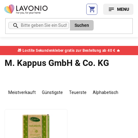
Zum
Inhalt
springen
Suchen
🎁 Loctite Sekundenkleber gratis zur Bestellung ab 40 € 🔥
M. Kappus GmbH & Co. KG
P
r
Meistverkauft
Günstigste
Teuerste
Alphabetisch
o
d
L
u
i
k
s
t
t
s