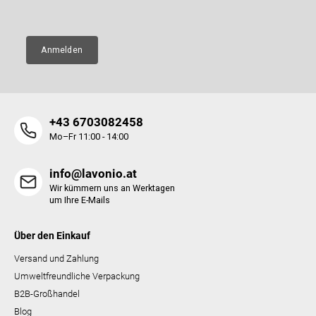
E-Mail
e
e
n
t
e
Anmelden
d
e
r
L
i
+43 6703082458
s
t
Mo–Fr 11:00 - 14:00
e
info@lavonio.at
Wir kümmern uns an Werktagen
um Ihre E-Mails
Über den Einkauf
Versand und Zahlung
Umweltfreundliche Verpackung
B2B-Großhandel
Blog