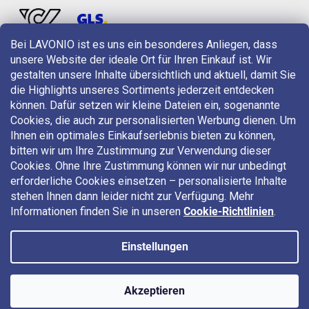
Bei LAVONIO ist es uns ein besonderes Anliegen, dass
unsere Website der ideale Ort für Ihren Einkauf ist. Wir
LAVONIO in der Welt
gestalten unsere Inhalte übersichtlich und aktuell, damit Sie
die Highlights unseres Sortiments jederzeit entdecken
können. Dafür setzen wir kleine Dateien ein, sogenannte
Cookies, die auch zur personalisierten Werbung dienen. Um
Ihnen ein optimales Einkaufserlebnis bieten zu können,
bitten wir um Ihre Zustimmung zur Verwendung dieser
Für Aktionen, Gewinnspiele und Rabatte folgen Sie uns auf:
Cookies. Ohne Ihre Zustimmung können wir nur unbedingt
erforderliche Cookies einsetzen – personalisierte Inhalte
stehen Ihnen dann leider nicht zur Verfügung. Mehr
Informationen finden Sie in unseren
Cookie-Richtlinien
.
Einstellungen
Copyright 2026
LAVONIO.at
. Alle Rechte vorbehalten.
Akzeptieren