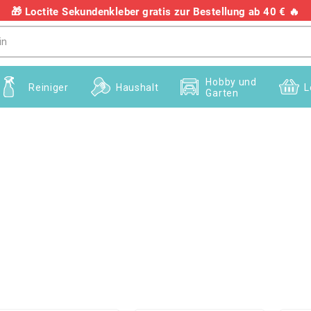
🎁 Loctite Sekundenkleber gratis zur Bestellung ab 40 € 🔥
+436703082458
Hobby und
Reiniger
Haushalt
L
Garten