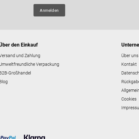
e
n über
l
Anmelden
e
m
e
n
t
e
Über den Einkauf
Untern
d
e
Versand und Zahlung
Über uns
r
Umweltfreundliche Verpackung
Kontakt
L
i
B2B-Großhandel
Datensc
s
Blog
Rückgab
t
e
Allgemei
Cookies
Impress