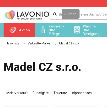
Zum
Inhalt
springen
Suchen
Kosmetik
Wäsche
Aktion
und
und
Pflege
Reinigung
Verkaufte Marken
Madel CZ s.r.o.
Madel CZ s.r.o.
P
r
Meistverkauft
Günstigste
Teuerste
Alphabetisch
o
d