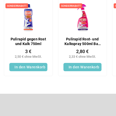
u
L
k
i
SONDERRABATT
SONDERRABATT
t
s
s
t
o
e
r
d
t
e
Pulirapid gegen Rost
Pulirapid Rost- und
i
r
und Kalk 750ml
Kalkspray 500ml Bad
e
P
Küche mit Essig
r
3 €
2,80 €
r
u
2,50 € ohne MwSt.
2,33 € ohne MwSt.
o
n
d
In den Warenkorb
In den Warenkorb
g
u
k
t
e
F
u
ß
Newsletter abonnieren
z