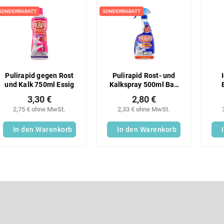
SONDERRABATT
SONDERRABATT
Pulirapid gegen Rost
Pulirapid Rost- und
und Kalk 750ml Essig
Kalkspray 500ml Bad
Küche
3,30 €
2,80 €
2,75 € ohne MwSt.
2,33 € ohne MwSt.
In den Warenkorb
In den Warenkorb
S
t
e
u
E-Mail
e
r