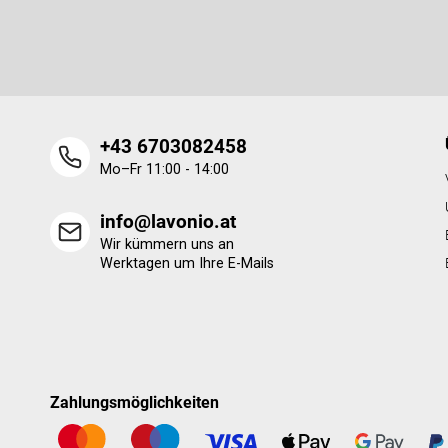
e
Legen Sie Ihre E-Mail ein und wir werden Ihnen Informatione
i
neue Produkte in unserem E-Shop zusenden.
l
e
+43 6703082458
Mo–Fr 11:00 - 14:00
info@lavonio.at
Wir kümmern uns an
Werktagen um Ihre E-Mails
Zahlungsmöglichkeiten