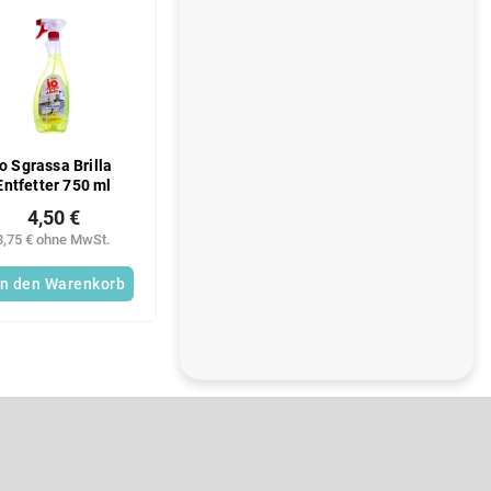
i
s
t
e
Io Sgrassa Brilla
Entfetter 750 ml
4,50 €
3,75 € ohne MwSt.
In den Warenkorb