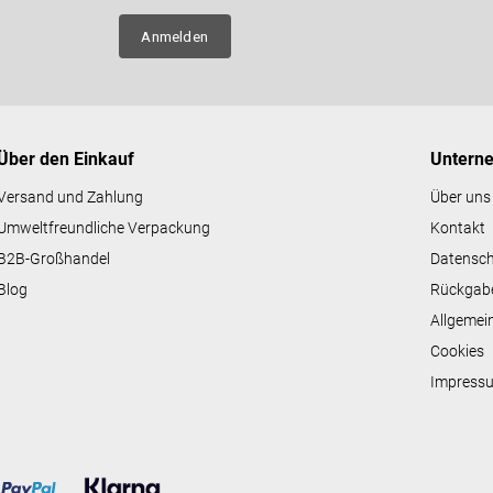
e
n über
l
Anmelden
e
m
e
n
t
e
Über den Einkauf
Untern
d
e
Versand und Zahlung
Über uns
r
Umweltfreundliche Verpackung
Kontakt
L
i
B2B-Großhandel
Datensc
s
Blog
Rückgab
t
e
Allgemei
Cookies
Impress