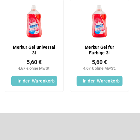
u
L
k
i
t
s
s
t
o
e
r
d
t
e
Merkur Gel universal
Merkur Gel für
i
r
3l
Farbige 3l
e
P
r
5,60 €
5,60 €
r
u
4,67 € ohne MwSt.
4,67 € ohne MwSt.
o
n
d
In den Warenkorb
In den Warenkorb
g
u
k
t
e
F
u
ß
Newsletter abonnieren
z