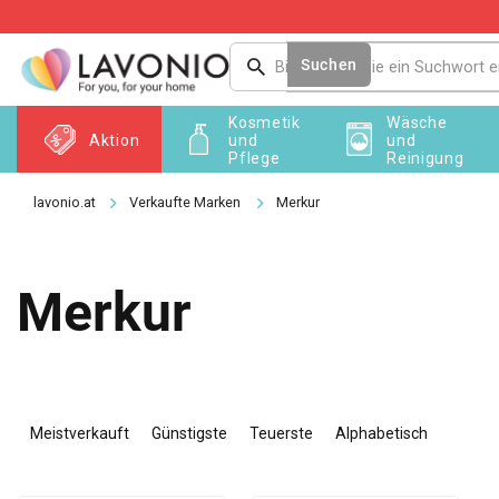
Zum
Inhalt
springen
Suchen
Kosmetik
Wäsche
Aktion
und
und
Pflege
Reinigung
Verkaufte Marken
Merkur
Merkur
P
r
Meistverkauft
Günstigste
Teuerste
Alphabetisch
o
d