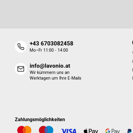
e
Legen Sie Ihre E-Mail ein und wir werden Ihnen Informatione
i
neue Produkte in unserem E-Shop zusenden.
l
e
+43 6703082458
Mo–Fr 11:00 - 14:00
info@lavonio.at
Wir kümmern uns an
Werktagen um Ihre E-Mails
Zahlungsmöglichkeiten