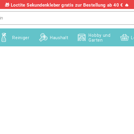
🎁 Loctite Sekundenkleber gratis zur Bestellung ab 40 € 🔥
+436703082458
Hobby und
Reiniger
Haushalt
L
Garten