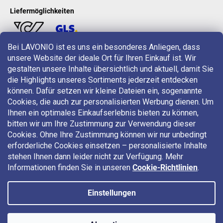
Liefermöglichkeiten
Bei LAVONIO ist es uns ein besonderes Anliegen, dass
unsere Website der ideale Ort für Ihren Einkauf ist. Wir
LAVONIO in der Welt
gestalten unsere Inhalte übersichtlich und aktuell, damit Sie
die Highlights unseres Sortiments jederzeit entdecken
können. Dafür setzen wir kleine Dateien ein, sogenannte
Cookies, die auch zur personalisierten Werbung dienen. Um
Ihnen ein optimales Einkaufserlebnis bieten zu können,
bitten wir um Ihre Zustimmung zur Verwendung dieser
Für Aktionen, Gewinnspiele und Rabatte folgen Sie uns auf:
Cookies. Ohne Ihre Zustimmung können wir nur unbedingt
erforderliche Cookies einsetzen – personalisierte Inhalte
stehen Ihnen dann leider nicht zur Verfügung. Mehr
Informationen finden Sie in unseren
Cookie-Richtlinien
.
Einstellungen
Copyright 2026
LAVONIO.at
. Alle Rechte vorbehalten.