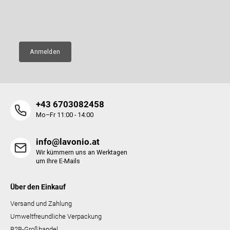
l
E-Mail
e
Anmelden
+43 6703082458
Mo–Fr 11:00 - 14:00
info@lavonio.at
Wir kümmern uns an Werktagen
um Ihre E-Mails
Über den Einkauf
Versand und Zahlung
Umweltfreundliche Verpackung
B2B-Großhandel