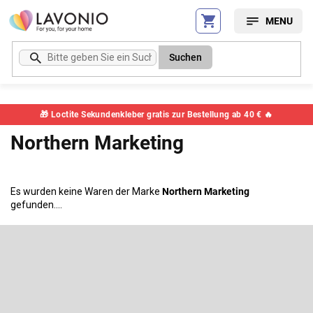
Zum
Inhalt
springen
Suchen
🎁 Loctite Sekundenkleber gratis zur Bestellung ab 40 € 🔥
Northern Marketing
Es wurden keine Waren der Marke
Northern Marketing
gefunden....
F
u
ß
Newsletter abonnieren
z
e
Legen Sie Ihre E-Mail ein und wir werden Ihnen Informationen über
neue Produkte in unserem E-Shop zusenden.
i