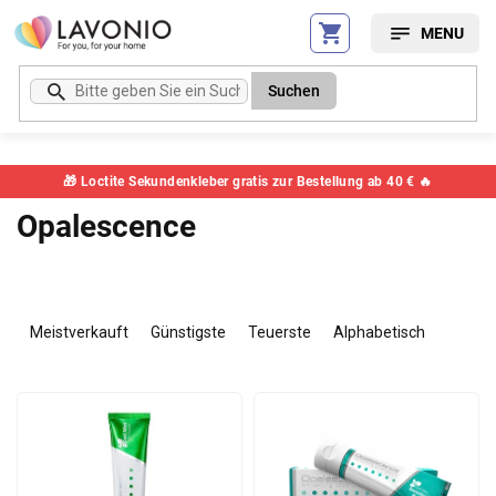
Zum
Inhalt
springen
Suchen
🎁 Loctite Sekundenkleber gratis zur Bestellung ab 40 € 🔥
Opalescence
P
r
Meistverkauft
Günstigste
Teuerste
Alphabetisch
o
d
L
u
i
k
s
t
t
s