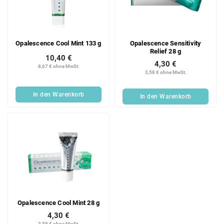
e
o
d
r
e
t
r
i
Opalescence Cool Mint 133 g
Opalescence Sensitivity
P
e
Relief 28 g
r
r
10,40 €
4,30 €
o
u
8,67 € ohne MwSt.
3,58 € ohne MwSt.
d
n
u
g
In den Warenkorb
In den Warenkorb
k
t
e
Opalescence Cool Mint 28 g
4,30 €
3,58 € ohne MwSt.