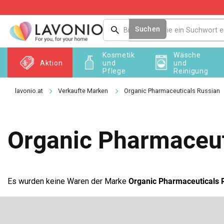
Zum
Inhalt
springen
Suchen
Kosmetik
Wäsche
Aktion
und
und
Pflege
Reinigung
Verkaufte Marken
Organic Pharmaceuticals Russian
Organic Pharmaceut
Es wurden keine Waren der Marke
Organic Pharmaceuticals 
F
u
ß