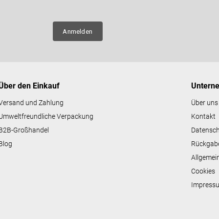
n über
Anmelden
Über den Einkauf
Untern
Versand und Zahlung
Über uns
Umweltfreundliche Verpackung
Kontakt
B2B-Großhandel
Datensc
Blog
Rückgab
Allgemei
Cookies
Impress