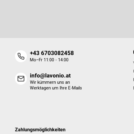
Newsletter abonnieren
z
e
Legen Sie Ihre E-Mail ein und wir werden Ihnen Informatione
i
neue Produkte in unserem E-Shop zusenden.
l
e
+43 6703082458
Mo–Fr 11:00 - 14:00
info@lavonio.at
Wir kümmern uns an
Werktagen um Ihre E-Mails
Zahlungsmöglichkeiten