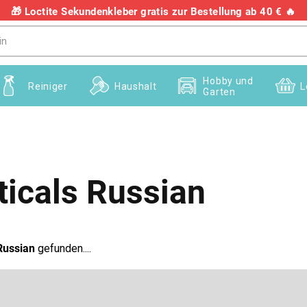
🎁 Loctite Sekundenkleber gratis zur Bestellung ab 40 € 🔥
+436703082458
Hobby und
Reiniger
Haushalt
L
Garten
icals Russian
Russian
gefunden....
E-Mail